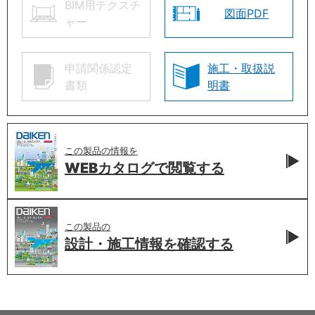
BIM用テクスチ
図面PDF
ャー
申請関係認定
施工・取扱説
書類
明書
この製品の情報を
WEBカタログで
閲覧する
この製品の
設計・施工情報を
確認する