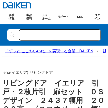
会社
製品
ショー
ログ
SNS
サポート
情報
情報
ルーム
イン
「ずっと ここちいいね」を実現する企業 DAIKEN
建
ieria(イエリア) リビングドア
リビングドア イエリア 引
戸・２枚片引 扉セット ０Ｓ
デザイン ２４３７幅用 ２０