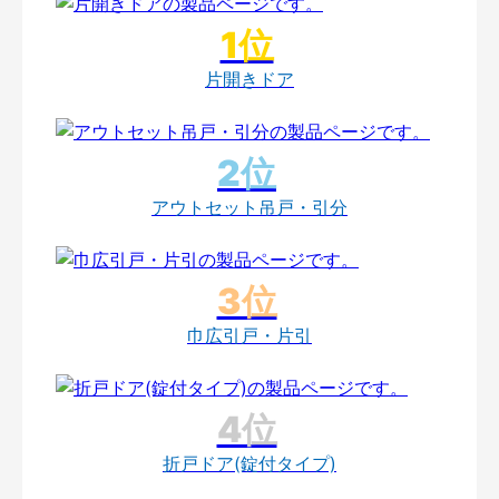
片開きドア
アウトセット吊戸・引分
巾広引戸・片引
折戸ドア(錠付タイプ)