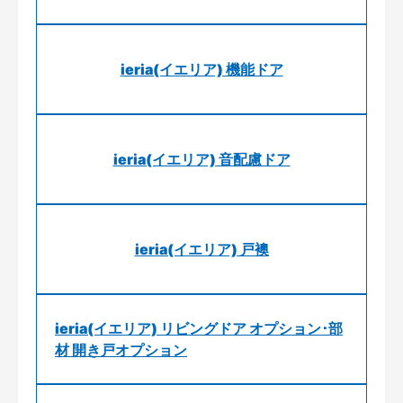
ieria(イエリア) 機能ドア
ieria(イエリア) 音配慮ドア
ieria(イエリア) 戸襖
ieria(イエリア) リビングドア オプション･部
材 開き戸オプション