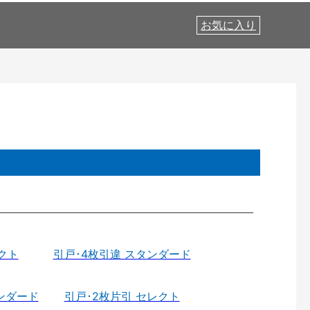
お気に入り
クト
引戸･4枚引違 スタンダード
ンダード
引戸･2枚片引 セレクト