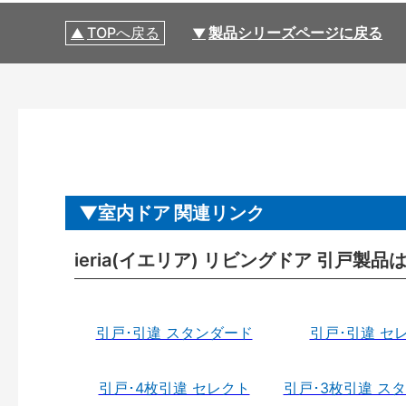
TOPへ戻る
製品シリーズページに戻る
室内ドア 関連リンク
ieria(イエリア) リビングドア 引戸製品
引戸･引違 スタンダード
引戸･引違 セ
引戸･4枚引違 セレクト
引戸･3枚引違 ス