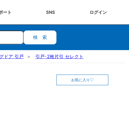
ポート
SNS
ログ
イン
検索
ングドア 引戸
引戸･2枚片引 セレクト
お気に入り