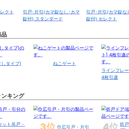
セレクト
引戸･片引(カマ錠なし･カマ
引戸･片引(カマ錠な
錠付) スタンダード
錠付) セレクト
商品
なしタイプ)
ねこゲート
ラインフレー
4枚引違
ランキング
セット吊戸・
折戸
巾広引戸・片引