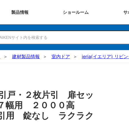
製品
情報
ショー
ルーム
サ
N
建材製品情報
室内ドア
ieria(イエリア) リビ
引戸・２枚片引 扉セッ
３７幅用 ２０００高
引用 錠なし ラクラク