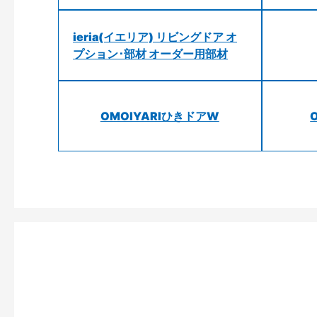
ieria(イエリア) リビングドア オ
プション･部材 オーダー用部材
OMOIYARIひきドアW