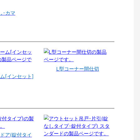
し･カマ
L型コーナー間仕切
ム[インセット]
ドア(錠付タイ