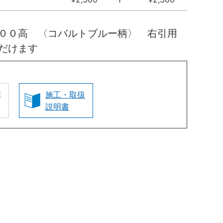
０００高 〈コバルトブルー柄〉 右引用
だけます
認
施工・取扱
説明書