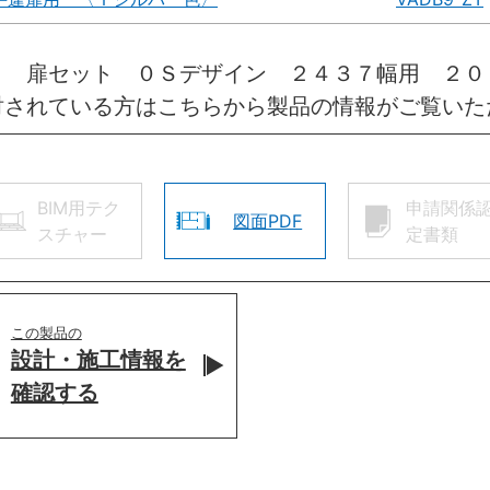
引 扉セット ０Ｓデザイン ２４３７幅用 ２
討されている方はこちらから製品の情報がご覧いた
BIM用テク
申請関係
図面PDF
スチャー
定書類
この製品の
設計・施工情報を
確認する