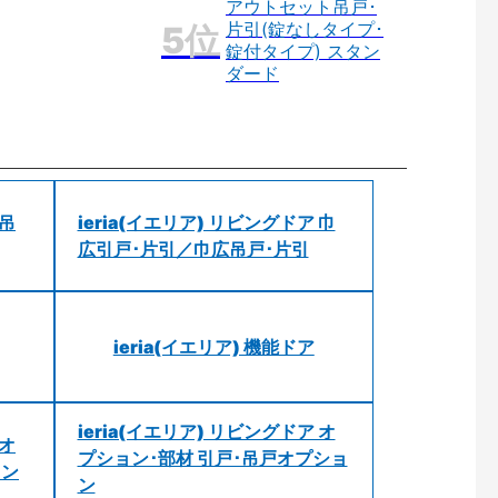
アウトセット吊戸･
片引(錠なしタイプ･
錠付タイプ) スタン
ダード
 吊
ieria(イエリア) リビングドア 巾
広引戸･片引／巾広吊戸･片引
ieria(イエリア) 機能ドア
ieria(イエリア) リビングドア オ
 オ
プション･部材 引戸･吊戸オプショ
ョン
ン