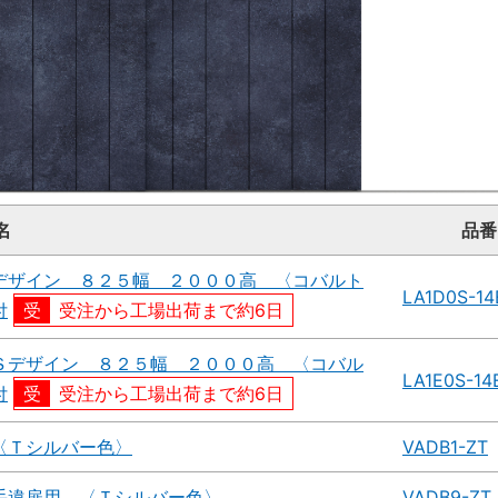
名
品番
デザイン ８２５幅 ２０００高 〈コバルト
LA1D0S-1
付
受注から工場出荷まで約6日
Ｓデザイン ８２５幅 ２０００高 〈コバル
LA1E0S-1
付
受注から工場出荷まで約6日
〈Ｔシルバー色〉
VADB1-ZT
手違扉用 〈Ｔシルバー色〉
VADB9-ZT