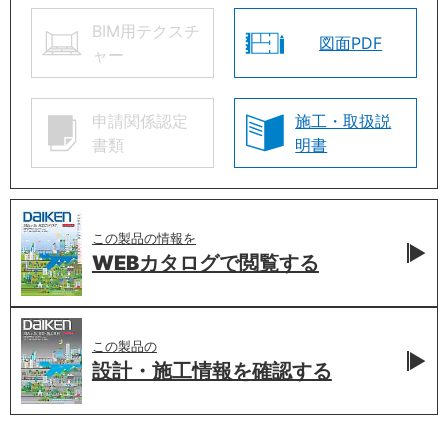
BIM用テクスチ
図面PDF
ャー
申請関係認定
施工・取扱説
書類
明書
この製品の情報を
WEBカタログで
閲覧する
この製品の
設計・施工情報を
確認する