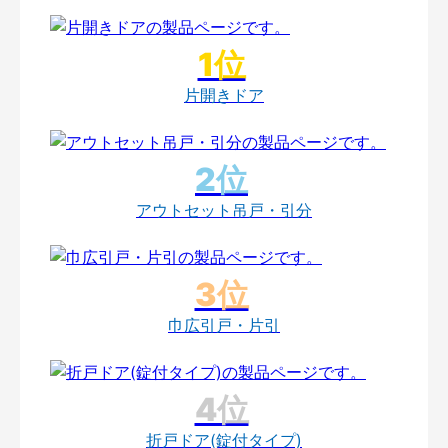
片開きドア
アウトセット吊戸・引分
巾広引戸・片引
折戸ドア(錠付タイプ)