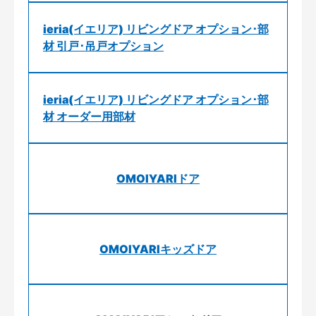
ieria(イエリア) リビングドア オプション･部
材 引戸･吊戸オプション
ieria(イエリア) リビングドア オプション･部
材 オーダー用部材
OMOIYARIドア
OMOIYARIキッズドア