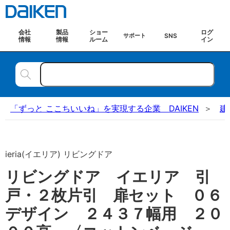
会社
製品
ショー
ログ
SNS
サポート
情報
情報
ルーム
イン
「ずっと ここちいいね」を実現する企業 DAIKEN
建
ieria(イエリア) リビングドア
リビングドア イエリア 引
戸・２枚片引 扉セット ０６
デザイン ２４３７幅用 ２０