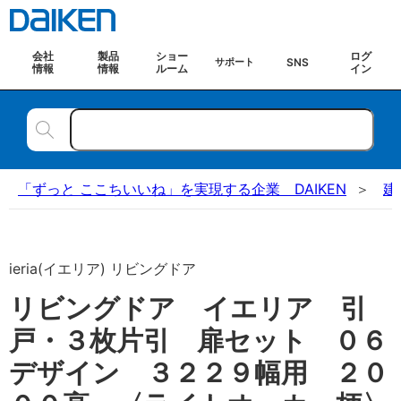
会社
製品
ショー
ログ
SNS
サポート
情報
情報
ルーム
イン
「ずっと ここちいいね」を実現する企業 DAIKEN
建
ieria(イエリア) リビングドア
リビングドア イエリア 引
戸・３枚片引 扉セット ０６
デザイン ３２２９幅用 ２０