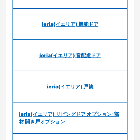
ieria(イエリア) 機能ドア
ieria(イエリア) 音配慮ドア
ieria(イエリア) 戸襖
ieria(イエリア) リビングドア オプション･部
材 開き戸オプション