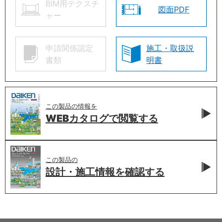
BIM用テクスチ
図面PDF
ャー
申請関係認定
施工・取扱説
書類
明書
この製品の情報を
WEBカタログで
閲覧する
この製品の
設計・施工情報を
確認する