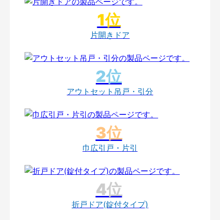
片開きドア
アウトセット吊戸・引分
巾広引戸・片引
折戸ドア(錠付タイプ)