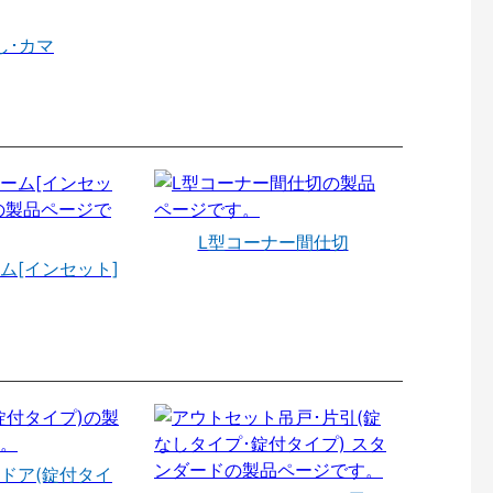
し･カマ
L型コーナー間仕切
ム[インセット]
ドア(錠付タイ