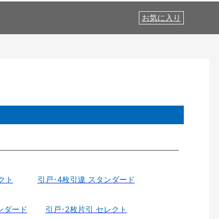
お気に入り
クト
引戸･4枚引違 スタンダード
ンダード
引戸･2枚片引 セレクト