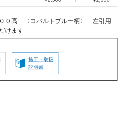
０００高 〈コバルトブルー柄〉 左引用
だけます
認
施工・取扱
説明書