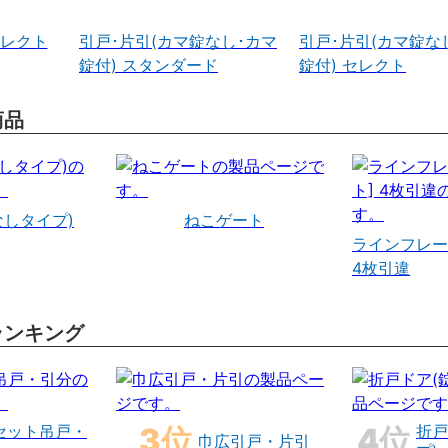
セレクト
引戸･片引(カマ錠なし･カマ
引戸･片引(カマ錠な
錠付) スタンダード
錠付) セレクト
商品
なしタイプ)
ねこゲート
ラインフレー
4枚引違
ランキング
セット吊戸・
折戸
巾広引戸・片引