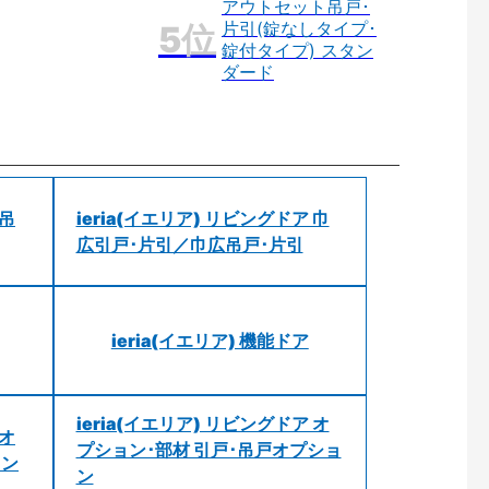
アウトセット吊戸･
片引(錠なしタイプ･
錠付タイプ) スタン
ダード
 吊
ieria(イエリア) リビングドア 巾
広引戸･片引／巾広吊戸･片引
ieria(イエリア) 機能ドア
ieria(イエリア) リビングドア オ
 オ
プション･部材 引戸･吊戸オプショ
ョン
ン