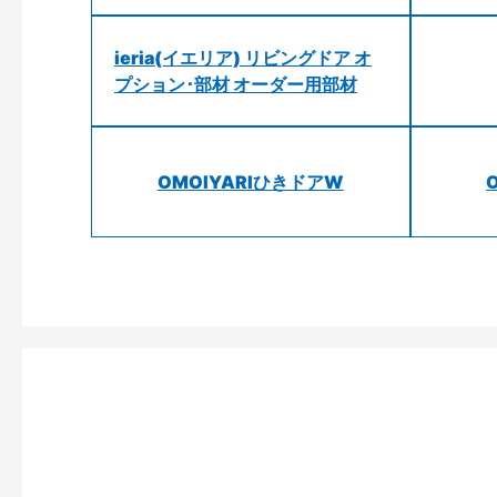
ieria(イエリア) リビングドア オ
プション･部材 オーダー用部材
OMOIYARIひきドアW