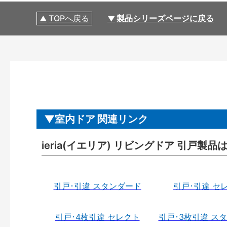
TOPへ戻る
製品シリーズページに戻る
室内ドア 関連リンク
ieria(イエリア) リビングドア 引戸製品
引戸･引違 スタンダード
引戸･引違 セ
引戸･4枚引違 セレクト
引戸･3枚引違 ス