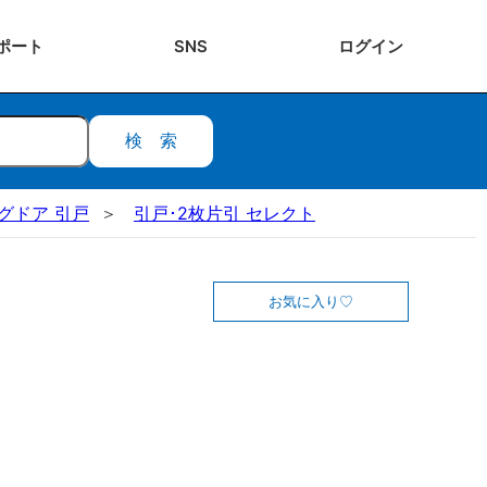
ポート
SNS
ログ
イン
検索
ングドア 引戸
引戸･2枚片引 セレクト
お気に入り