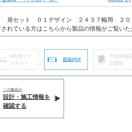
引 扉セット ０１デザイン ２４３７幅用 ２
討されている方はこちらから製品の情報がご覧いた
BIM用テク
申請関係
図面PDF
スチャー
定書類
この製品の
設計・施工情報を
確認する