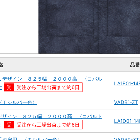
名
品番
１デザイン ８２５幅 ２０００高 〈コバル
LA1E01-1
付
受注から工場出荷まで約6日
〈Ｔシルバー色〉
VADB1-ZT
デザイン ８２５幅 ２０００高 〈コバルト
LA1D01-1
付
受注から工場出荷まで約6日
手違扉用 〈Ｔシルバー色〉
VADB9-ZT