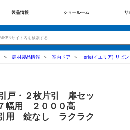
製品
情報
ショー
ルーム
サ
N
建材製品情報
室内ドア
ieria(イエリア) リビ
引戸・２枚片引 扉セッ
３７幅用 ２０００高
引用 錠なし ラクラク