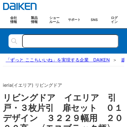
会社
製品
ショー
ログ
SNS
サポート
情報
情報
ルーム
イン
「ずっと ここちいいね」を実現する企業 DAIKEN
建
ieria(イエリア) リビングドア
リビングドア イエリア 引
戸・３枚片引 扉セット ０１
デザイン ３２２９幅用 ２０