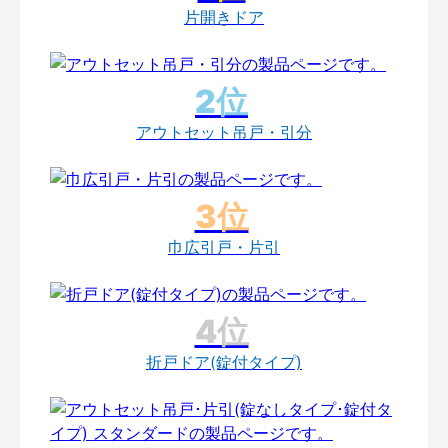
片開きドア
アウトセット吊戸・引分
巾広引戸・片引
折戸ドア(錠付タイプ)