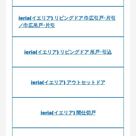
ieria(イエリア) リビングドア 巾広引戸･片引
／巾広吊戸･片引
ieria(イエリア) リビングドア 吊戸･引込
ieria(イエリア) アウトセットドア
ieria(イエリア) 間仕切戸