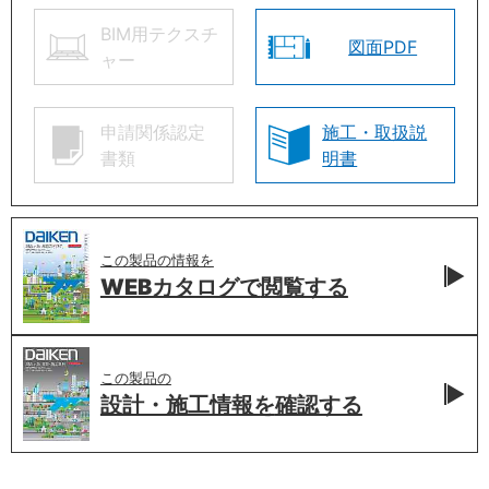
BIM用テクスチ
図面PDF
ャー
申請関係認定
施工・取扱説
書類
明書
この製品の情報を
WEBカタログで
閲覧する
この製品の
設計・施工情報を
確認する