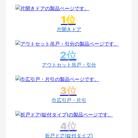
片開きドア
アウトセット吊戸・引分
巾広引戸・片引
折戸ドア(錠付タイプ)