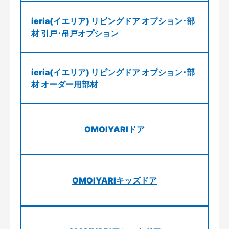
ieria(イエリア) リビングドア オプション･部
材 引戸･吊戸オプション
ieria(イエリア) リビングドア オプション･部
材 オーダー用部材
OMOIYARIドア
OMOIYARIキッズドア