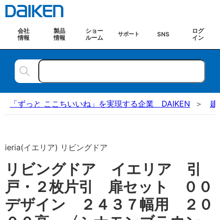
会社
製品
ショー
ログ
SNS
サポート
情報
情報
ルーム
イン
「ずっと ここちいいね」を実現する企業 DAIKEN
建
ieria(イエリア) リビングドア
リビングドア イエリア 引
戸・２枚片引 扉セット ００
デザイン ２４３７幅用 ２０