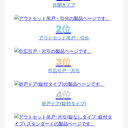
片開きドア
アウトセット吊戸・引分
巾広引戸・片引
折戸ドア(錠付タイプ)