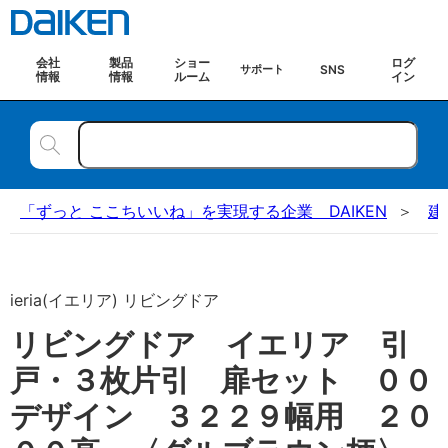
会社
製品
ショー
ログ
SNS
サポート
情報
情報
ルーム
イン
「ずっと ここちいいね」を実現する企業 DAIKEN
建
ieria(イエリア) リビングドア
リビングドア イエリア 引
戸・３枚片引 扉セット ００
デザイン ３２２９幅用 ２０