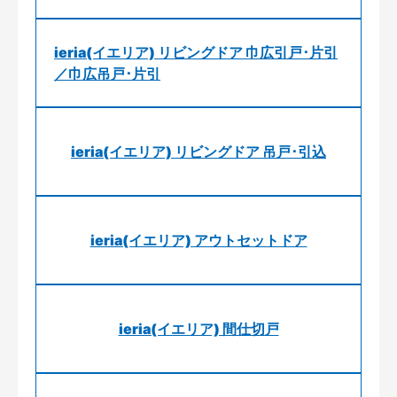
ieria(イエリア) リビングドア 巾広引戸･片引
／巾広吊戸･片引
ieria(イエリア) リビングドア 吊戸･引込
ieria(イエリア) アウトセットドア
ieria(イエリア) 間仕切戸