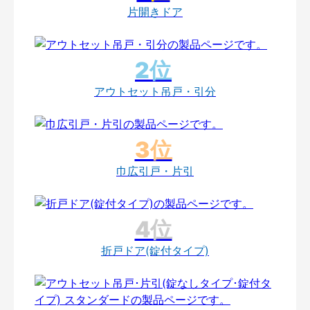
片開きドア
アウトセット吊戸・引分
巾広引戸・片引
折戸ドア(錠付タイプ)