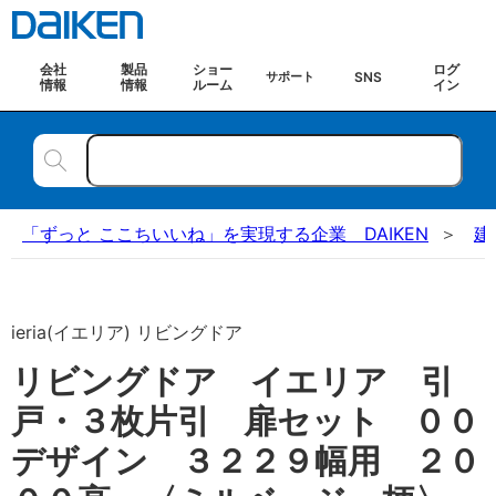
会社
製品
ショー
ログ
SNS
サポート
情報
情報
ルーム
イン
「ずっと ここちいいね」を実現する企業 DAIKEN
建
ieria(イエリア) リビングドア
リビングドア イエリア 引
戸・３枚片引 扉セット ００
デザイン ３２２９幅用 ２０