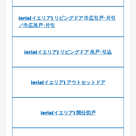
ieria(イエリア) リビングドア 巾広引戸･片引
／巾広吊戸･片引
ieria(イエリア) リビングドア 吊戸･引込
ieria(イエリア) アウトセットドア
ieria(イエリア) 間仕切戸