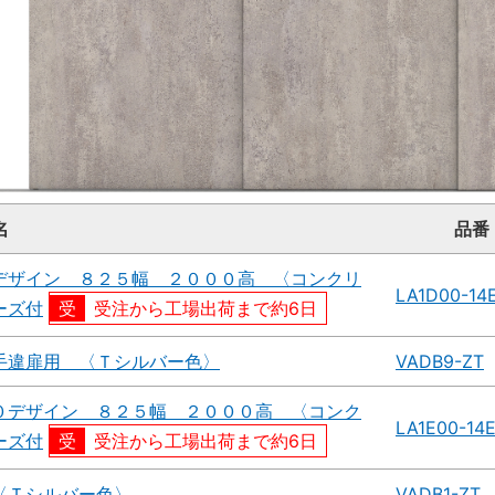
名
品番
デザイン ８２５幅 ２０００高 〈コンクリ
LA1D00-14
ーズ付
受注から工場出荷まで約6日
手違扉用 〈Ｔシルバー色〉
VADB9-ZT
０デザイン ８２５幅 ２０００高 〈コンク
LA1E00-14
ーズ付
受注から工場出荷まで約6日
〈Ｔシルバー色〉
VADB1-ZT