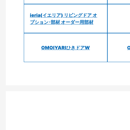
ieria(イエリア) リビングドア オ
プション･部材 オーダー用部材
OMOIYARIひきドアW