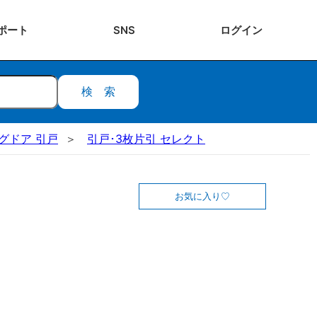
ポート
SNS
ログ
イン
検索
ングドア 引戸
引戸･3枚片引 セレクト
お気に入り