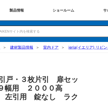
製品
情報
ショー
ルーム
サ
N
建材製品情報
室内ドア
ieria(イエリア) リビ
引戸・３枚片引 扉セッ
２９幅用 ２０００高
 左引用 錠なし ラク