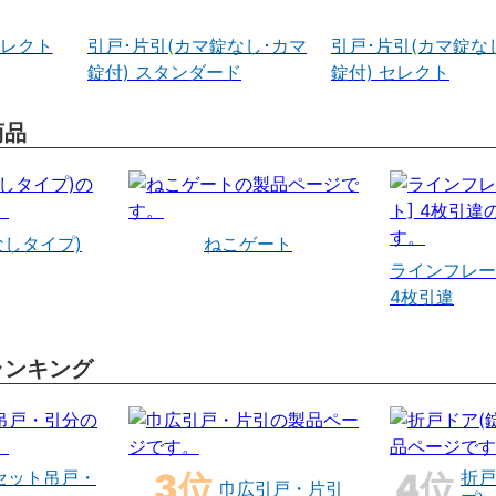
セレクト
引戸･片引(カマ錠なし･カマ
引戸･片引(カマ錠な
錠付) スタンダード
錠付) セレクト
商品
なしタイプ)
ねこゲート
ラインフレー
4枚引違
ランキング
セット吊戸・
折戸
巾広引戸・片引