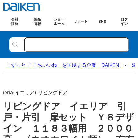
会社
製品
ショー
ログ
SNS
サポート
情報
情報
ルーム
イン
「ずっと ここちいいね」を実現する企業 DAIKEN
建
ieria(イエリア) リビングドア
リビングドア イエリア 引
戸・片引 扉セット Ｙ８デザ
イン １１８３幅用 ２０００