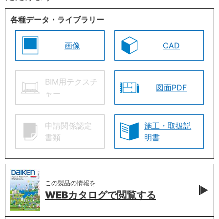
各種データ・ライブラリー
画像
CAD
BIM用テクスチ
図面PDF
ャー
申請関係認定
施工・取扱説
書類
明書
この製品の情報を
WEBカタログで
閲覧する