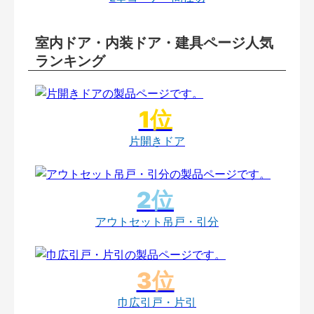
室内ドア・内装ドア・建具ページ人気
ランキング
片開きドア
アウトセット吊戸・引分
巾広引戸・片引