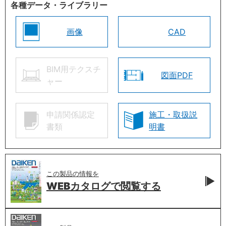
各種データ・ライブラリー
画像
CAD
BIM用テクスチ
図面PDF
ャー
申請関係認定
施工・取扱説
書類
明書
この製品の情報を
WEBカタログで
閲覧する