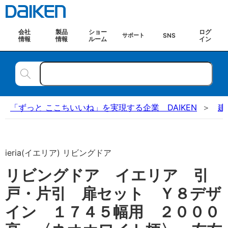
会社
製品
ショー
ログ
SNS
サポート
情報
情報
ルーム
イン
「ずっと ここちいいね」を実現する企業 DAIKEN
建
ieria(イエリア) リビングドア
リビングドア イエリア 引
戸・片引 扉セット Ｙ８デザ
イン １７４５幅用 ２０００