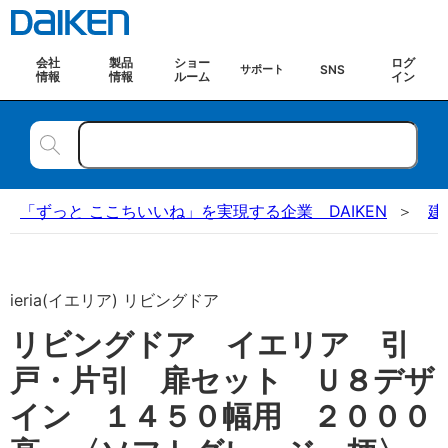
会社
製品
ショー
ログ
SNS
サポート
情報
情報
ルーム
イン
「ずっと ここちいいね」を実現する企業 DAIKEN
建
ieria(イエリア) リビングドア
リビングドア イエリア 引
戸・片引 扉セット Ｕ８デザ
イン １４５０幅用 ２０００