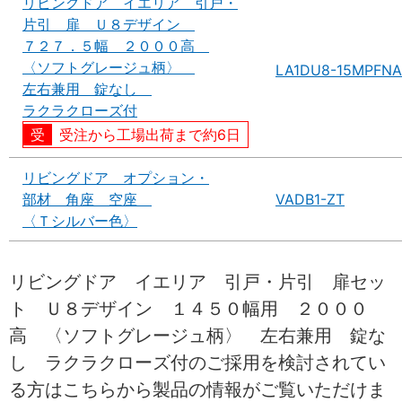
リビングドア イエリア 引戸・
片引 扉 Ｕ８デザイン
７２７．５幅 ２０００高
〈ソフトグレージュ柄〉
LA1DU8-15MPFNA
左右兼用 錠なし
ラクラクローズ付
受注から工場出荷まで約6日
リビングドア オプション・
部材 角座 空座
VADB1-ZT
〈Ｔシルバー色〉
リビングドア イエリア 引戸・片引 扉セッ
ト Ｕ８デザイン １４５０幅用 ２０００
高 〈ソフトグレージュ柄〉 左右兼用 錠な
し ラクラクローズ付のご採用を検討されてい
る方はこちらから製品の情報がご覧いただけま