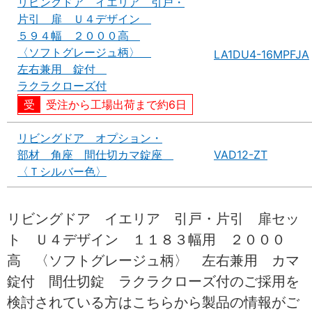
リビングドア イエリア 引戸・
片引 扉 Ｕ４デザイン
５９４幅 ２０００高
〈ソフトグレージュ柄〉
LA1DU4-16MPFJA
左右兼用 錠付
ラクラクローズ付
受注から工場出荷まで約6日
リビングドア オプション・
部材 角座 間仕切カマ錠座
VAD12-ZT
〈Ｔシルバー色〉
リビングドア イエリア 引戸・片引 扉セッ
ト Ｕ４デザイン １１８３幅用 ２０００
高 〈ソフトグレージュ柄〉 左右兼用 カマ
錠付 間仕切錠 ラクラクローズ付のご採用を
検討されている方はこちらから製品の情報がご