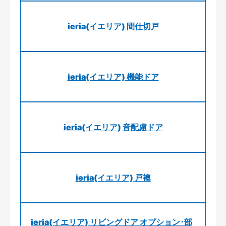
ieria(イエリア) 間仕切戸
ieria(イエリア) 機能ドア
ieria(イエリア) 音配慮ドア
ieria(イエリア) 戸襖
ieria(イエリア) リビングドア オプション･部