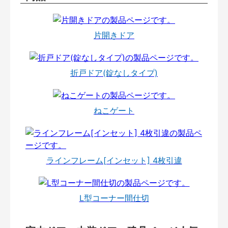
片開きドア
折戸ドア(錠なしタイプ)
ねこゲート
ラインフレーム[インセット] 4枚引違
L型コーナー間仕切