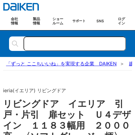
会社
製品
ショー
ログ
SNS
サポート
情報
情報
ルーム
イン
「ずっと ここちいいね」を実現する企業 DAIKEN
建
ieria(イエリア) リビングドア
リビングドア イエリア 引
戸・片引 扉セット Ｕ４デザ
イン １１８３幅用 ２０００