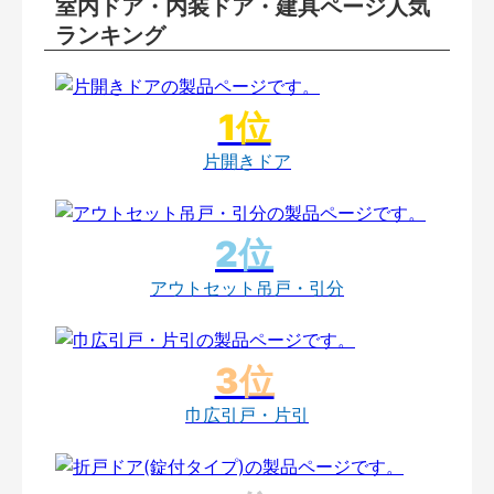
室内ドア・内装ドア・建具ページ人気
ランキング
片開きドア
アウトセット吊戸・引分
巾広引戸・片引