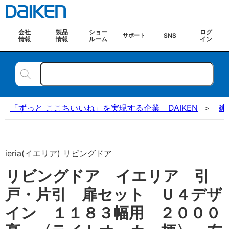
会社
製品
ショー
ログ
SNS
サポート
情報
情報
ルーム
イン
「ずっと ここちいいね」を実現する企業 DAIKEN
建
ieria(イエリア) リビングドア
リビングドア イエリア 引
戸・片引 扉セット Ｕ４デザ
イン １１８３幅用 ２０００