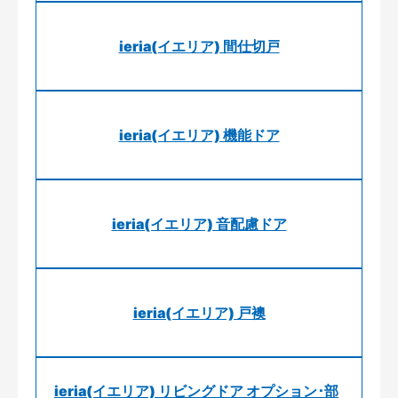
ieria(イエリア) 間仕切戸
ieria(イエリア) 機能ドア
ieria(イエリア) 音配慮ドア
ieria(イエリア) 戸襖
ieria(イエリア) リビングドア オプション･部