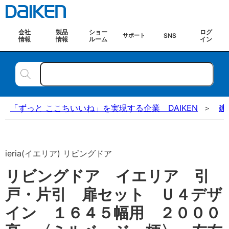
会社
製品
ショー
ログ
SNS
サポート
情報
情報
ルーム
イン
「ずっと ここちいいね」を実現する企業 DAIKEN
建
ieria(イエリア) リビングドア
リビングドア イエリア 引
戸・片引 扉セット Ｕ４デザ
イン １６４５幅用 ２０００