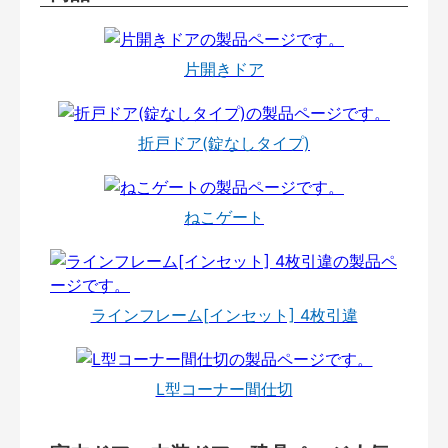
片開きドア
折戸ドア(錠なしタイプ)
ねこゲート
ラインフレーム[インセット] 4枚引違
L型コーナー間仕切