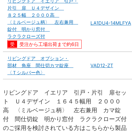
リビングドア イエリア 引戸・
片引 扉 Ｕ４デザイン
８２５幅 ２０００高
〈ミルベージュ柄〉 左右兼用
LA1DU4-14MLFYA
錠付 明かり窓付
ラクラクローズ付
受注から工場出荷まで約6日
リビングドア オプション・
部材 角座 間仕切カマ錠座
VAD12-ZT
〈Ｔシルバー色〉
リビングドア イエリア 引戸・片引 扉セッ
ト Ｕ４デザイン １６４５幅用 ２０００
高 〈ミルベージュ柄〉 左右兼用 カマ錠
付 間仕切錠 明かり窓付 ラクラクローズ付
のご採用を検討されている方はこちらから製品