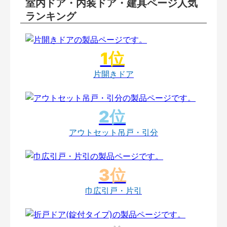
室内ドア・内装ドア・建具ページ人気
ランキング
片開きドア
アウトセット吊戸・引分
巾広引戸・片引