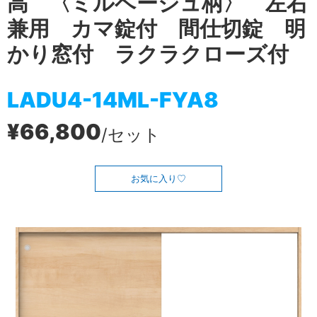
高 〈ミルベージュ柄〉 左右
兼用 カマ錠付 間仕切錠 明
かり窓付 ラクラクローズ付
LADU4-14ML-FYA8
¥66,800
/セット
お気に入り