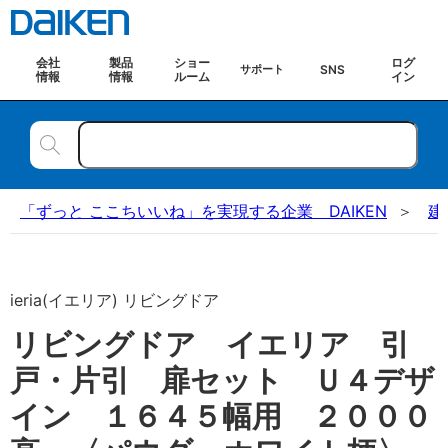
会社
製品
ショー
ログ
SNS
サポート
情報
情報
ルーム
イン
「ずっと ここちいいね」を実現する企業 DAIKEN
建
ieria(イエリア) リビングドア
リビングドア イエリア 引
戸・片引 扉セット Ｕ４デザ
イン １６４５幅用 ２０００