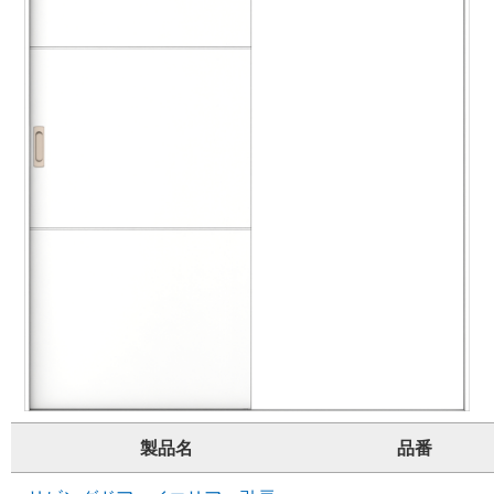
製品名
品番