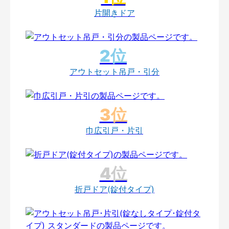
片開きドア
アウトセット吊戸・引分
巾広引戸・片引
折戸ドア(錠付タイプ)