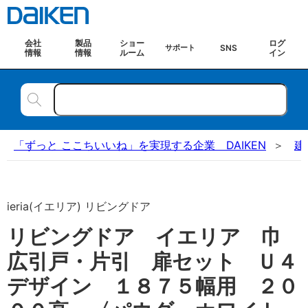
会社
製品
ショー
ログ
SNS
サポート
情報
情報
ルーム
イン
「ずっと ここちいいね」を実現する企業 DAIKEN
建
ieria(イエリア) リビングドア
リビングドア イエリア 巾
広引戸・片引 扉セット Ｕ４
デザイン １８７５幅用 ２０