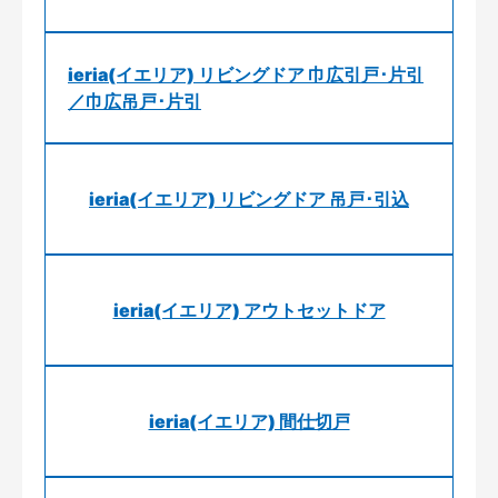
ieria(イエリア) リビングドア 巾広引戸･片引
／巾広吊戸･片引
ieria(イエリア) リビングドア 吊戸･引込
ieria(イエリア) アウトセットドア
ieria(イエリア) 間仕切戸