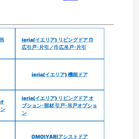
 吊
ieria(イエリア) リビングドア 巾
広引戸･片引／巾広吊戸･片引
ieria(イエリア) 機能ドア
ieria(イエリア) リビングドア オ
 オ
プション･部材 引戸･吊戸オプショ
ョン
ン
OMOIYARIアシストドア