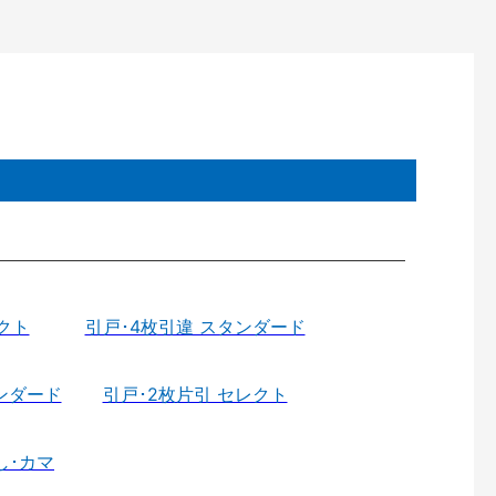
クト
引戸･4枚引違 スタンダード
ンダード
引戸･2枚片引 セレクト
し･カマ