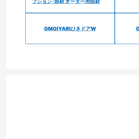
プション･部材 オーダー用部材
OMOIYARIひきドアW