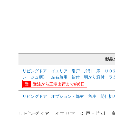
製品
リビングドア イエリア 引戸・片引 扉 Ｕ０
レージュ柄〉 左右兼用 錠付 明かり窓付 ラ
受注から工場出荷まで約6日
リビングドア オプション・部材 角座 間仕切
リビングドア イエリア 引戸・片引 