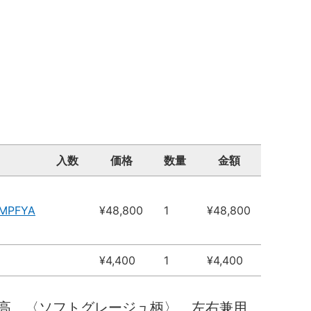
入数
価格
数量
金額
8MPFYA
¥48,800
1
¥48,800
¥4,400
1
¥4,400
０高 〈ソフトグレージュ柄〉 左右兼用