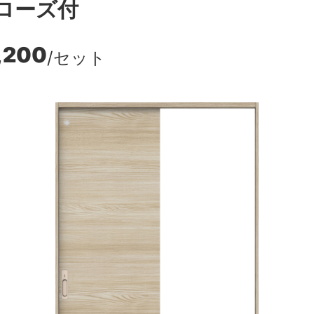
ローズ付
,200
/セット