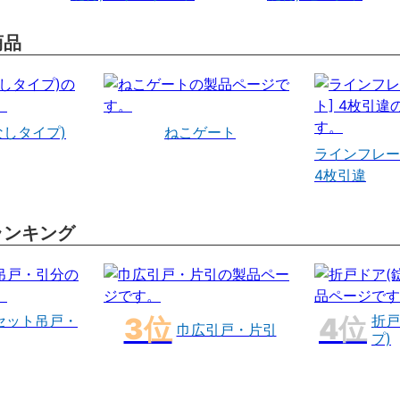
商品
なしタイプ)
ねこゲート
ラインフレー
4枚引違
ランキング
セット吊戸・
折戸
巾広引戸・片引
プ)