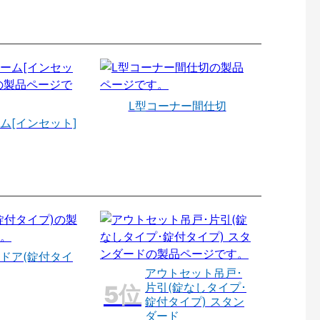
L型コーナー間仕切
ム[インセット]
ドア(錠付タイ
アウトセット吊戸･
片引(錠なしタイプ･
錠付タイプ) スタン
ダード