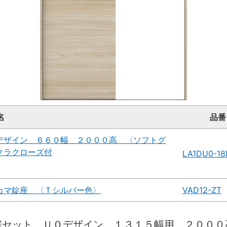
名
品番
デザイン ６６０幅 ２０００高 〈ソフトグ
クラクローズ付
LA1DU0-1
カマ錠座 〈Ｔシルバー色〉
VAD12-ZT
扉セット Ｕ０デザイン １３１５幅用 ２００