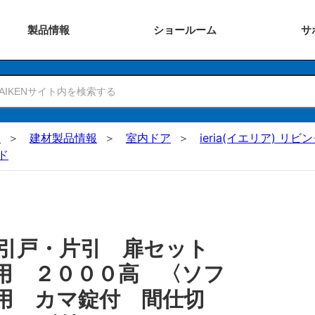
製品
情報
ショー
ルーム
サ
N
建材製品情報
室内ドア
ieria(イエリア) リビ
ド
 引戸・片引 扉セット
用 ２０００高 〈ソフ
用 カマ錠付 間仕切