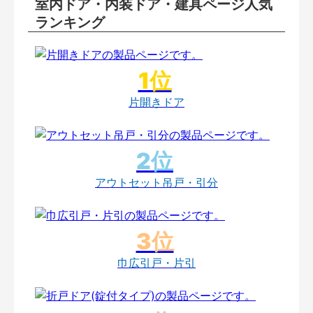
室内ドア・内装ドア・建具ページ人気
ランキング
片開きドア
アウトセット吊戸・引分
巾広引戸・片引