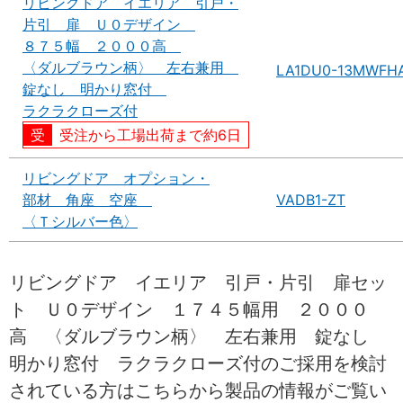
リビングドア イエリア 引戸・
片引 扉 Ｕ０デザイン
８７５幅 ２０００高
〈ダルブラウン柄〉 左右兼用
LA1DU0-13MWFH
錠なし 明かり窓付
ラクラクローズ付
受注から工場出荷まで約6日
リビングドア オプション・
部材 角座 空座
VADB1-ZT
〈Ｔシルバー色〉
リビングドア イエリア 引戸・片引 扉セッ
ト Ｕ０デザイン １７４５幅用 ２０００
高 〈ダルブラウン柄〉 左右兼用 錠なし
明かり窓付 ラクラクローズ付のご採用を検討
されている方はこちらから製品の情報がご覧い