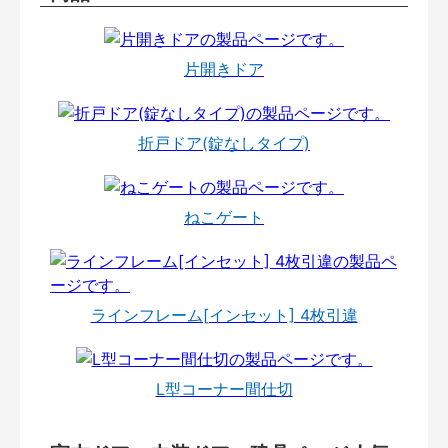
片開きドア
折戸ドア(錠なしタイプ)
ねこゲート
ラインフレーム[インセット] 4枚引違
L型コーナー間仕切