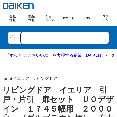
会社
製品
ショー
ログ
SNS
サポート
情報
情報
ルーム
イン
「ずっと ここちいいね」を実現する企業 DAIKEN
建
ieria(イエリア) リビングドア
リビングドア イエリア 引
戸・片引 扉セット Ｕ０デザ
イン １７４５幅用 ２０００