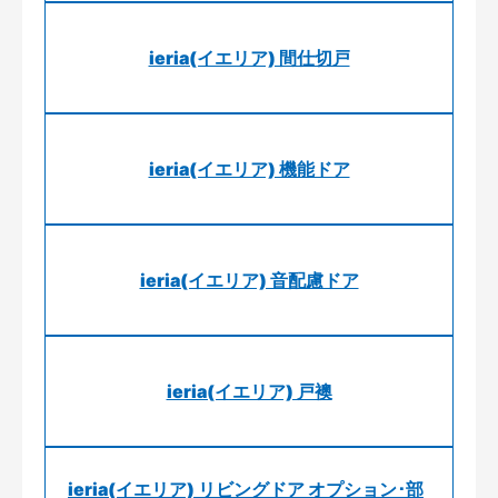
ieria(イエリア) 間仕切戸
ieria(イエリア) 機能ドア
ieria(イエリア) 音配慮ドア
ieria(イエリア) 戸襖
ieria(イエリア) リビングドア オプション･部