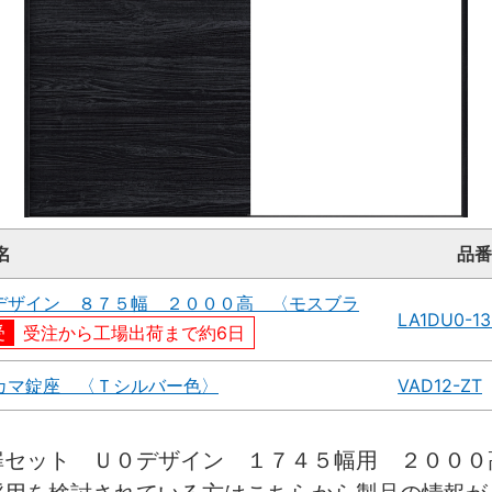
名
品番
デザイン ８７５幅 ２０００高 〈モスブラ
LA1DU0-1
受注から工場出荷まで約6日
カマ錠座 〈Ｔシルバー色〉
VAD12-ZT
扉セット Ｕ０デザイン １７４５幅用 ２０００