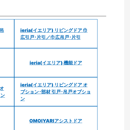
 吊
ieria(イエリア) リビングドア 巾
広引戸･片引／巾広吊戸･片引
ieria(イエリア) 機能ドア
ieria(イエリア) リビングドア オ
 オ
プション･部材 引戸･吊戸オプショ
ョン
ン
OMOIYARIアシストドア