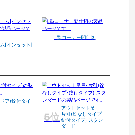
L型コーナー間仕切
ム[インセット]
ドア(錠付タイ
アウトセット吊戸･
片引(錠なしタイプ･
錠付タイプ) スタン
ダード