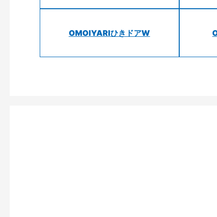
OMOIYARIひきドアW