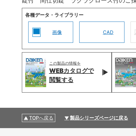
錠付 間仕切錠 ラクラクローズ付のご
各種データ・ライブラリー
画像
CAD
この製品の情報を
WEBカタログで
閲覧する
TOPへ戻る
製品シリーズページに戻る