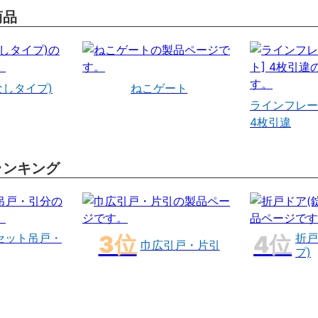
商品
なしタイプ)
ねこゲート
ラインフレー
4枚引違
ランキング
セット吊戸・
折戸
巾広引戸・片引
プ)