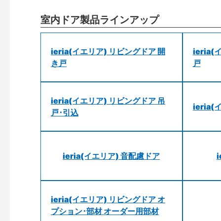
室内ドア製品ラインアップ
ieria(イエリア) リビングドア 開
ieri
き戸
戸
ieria(イエリア) リビングドア 吊
ieri
戸･引込
ieria(イエリア) 音配慮ドア
ieria(イエリア) リビングドア オ
プション･部材 オーダー用部材