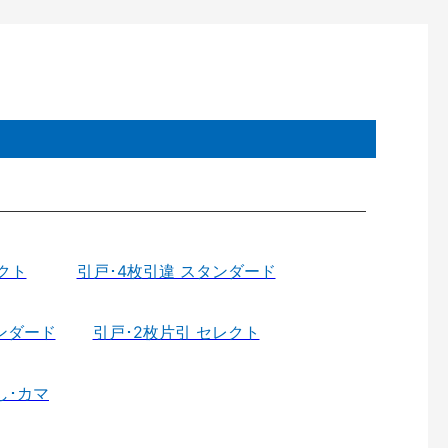
クト
引戸･4枚引違 スタンダード
ンダード
引戸･2枚片引 セレクト
し･カマ