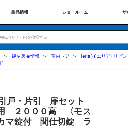
製品
情報
ショー
ルーム
サ
N
建材製品情報
室内ドア
ieria(イエリア) リビ
ド
 引戸・片引 扉セット
用 ２０００高 〈モス
カマ錠付 間仕切錠 ラ