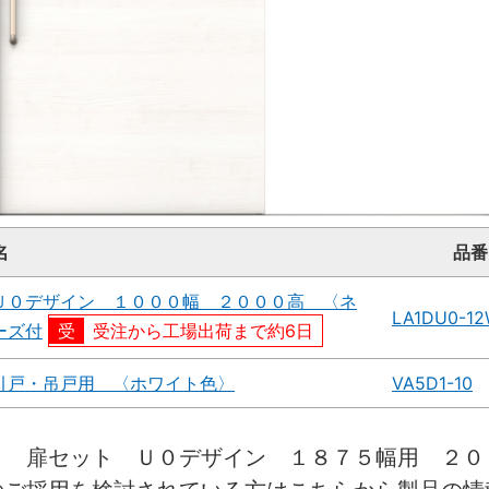
名
品番
Ｕ０デザイン １０００幅 ２０００高 〈ネ
LA1DU0-1
ーズ付
受注から工場出荷まで約6日
引戸・吊戸用 〈ホワイト色〉
VA5D1-10
引 扉セット Ｕ０デザイン １８７５幅用 ２