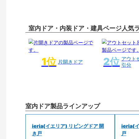
室内ドア・内装ドア・建具ページ人気
アウト
片開きドア
引分
室内ドア製品ラインアップ
ieria(イエリア) リビングドア 開
ieri
き戸
戸