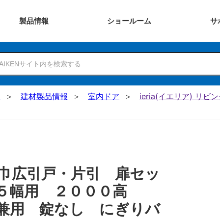
製品
情報
ショー
ルーム
サ
N
建材製品情報
室内ドア
ieria(イエリア) 
巾広引戸・片引 扉セッ
７５幅用 ２０００高
兼用 錠なし にぎりバ