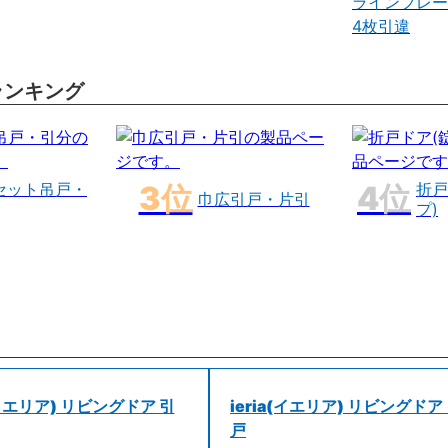
ラインフレー
4枚引違
ランキング
セット吊戸・
折戸
巾広引戸・片引
プ)
a(イエリア) リビングドア 引
ieria(イエリア) リビングドア
戸