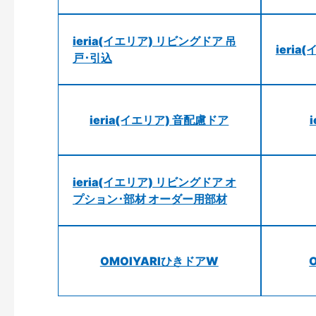
ieria(イエリア) リビングドア 吊
ieri
戸･引込
ieria(イエリア) 音配慮ドア
ieria(イエリア) リビングドア オ
プション･部材 オーダー用部材
OMOIYARIひきドアW