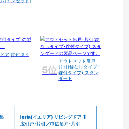
ム[インセット]
ドア(錠付タイ
アウトセット吊戸･
片引(錠なしタイプ･
錠付タイプ) スタン
ダード
 吊
ieria(イエリア) リビングドア 巾
広引戸･片引／巾広吊戸･片引