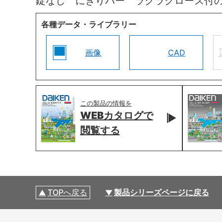
錠なし にぎりバー ラクラクローズ付
各種データ・ライブラリー
画像
CAD
この製品の情報を
WEBカタログで
閲覧する
TOPへ戻る
製品シリーズページに戻る