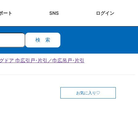
ポート
SNS
ログ
イン
検索
リビングドア 巾広引戸･片引／巾広吊戸･片引
お気に入り