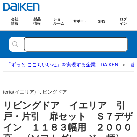
会社
製品
ショー
ログ
SNS
サポート
情報
情報
ルーム
イン
「ずっと ここちいいね」を実現する企業 DAIKEN
建
ieria(イエリア) リビングドア
リビングドア イエリア 引
戸・片引 扉セット Ｓ７デザ
イン １１８３幅用 ２０００