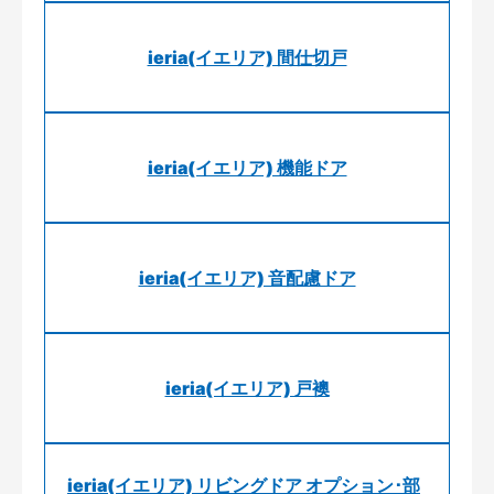
ieria(イエリア) 間仕切戸
ieria(イエリア) 機能ドア
ieria(イエリア) 音配慮ドア
ieria(イエリア) 戸襖
ieria(イエリア) リビングドア オプション･部