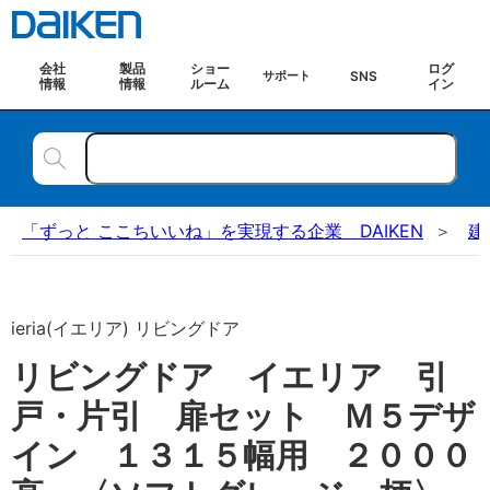
会社
製品
ショー
ログ
SNS
サポート
情報
情報
ルーム
イン
「ずっと ここちいいね」を実現する企業 DAIKEN
建
ieria(イエリア) リビングドア
リビングドア イエリア 引
戸・片引 扉セット Ｍ５デザ
イン １３１５幅用 ２０００