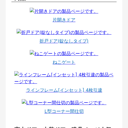
片開きドア
折戸ドア(錠なしタイプ)
ねこゲート
ラインフレーム[インセット] 4枚引違
L型コーナー間仕切