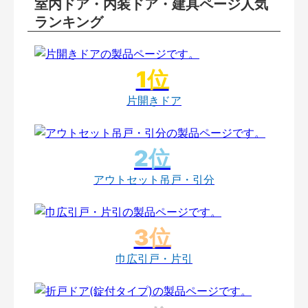
室内ドア・内装ドア・建具ページ人気
ランキング
片開きドア
アウトセット吊戸・引分
巾広引戸・片引