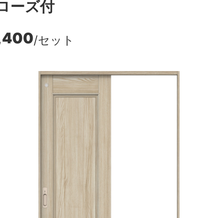
ローズ付
,400
/セット