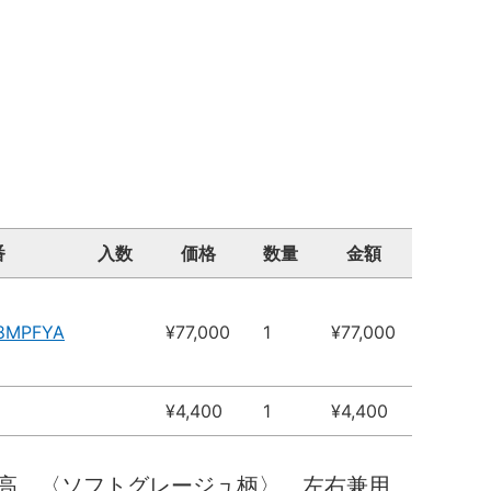
番
入数
価格
数量
金額
8MPFYA
¥77,000
1
¥77,000
¥4,400
1
¥4,400
０高 〈ソフトグレージュ柄〉 左右兼用