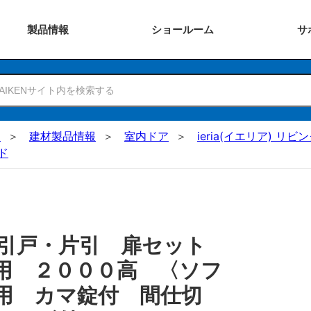
製品
情報
ショー
ルーム
サ
N
建材製品情報
室内ドア
ieria(イエリア) リビ
ド
 引戸・片引 扉セット
用 ２０００高 〈ソフ
用 カマ錠付 間仕切