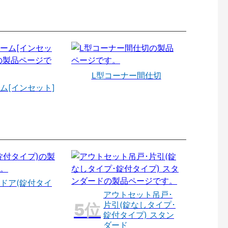
L型コーナー間仕切
ム[インセット]
ドア(錠付タイ
アウトセット吊戸･
片引(錠なしタイプ･
錠付タイプ) スタン
ダード