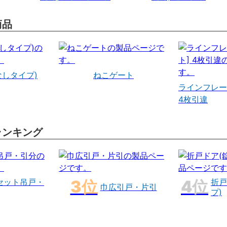
商品
なしタイプ)
ねこゲート
ラインフレー
4枚引違
ランキング
セット吊戸・
折戸
巾広引戸・片引
プ)