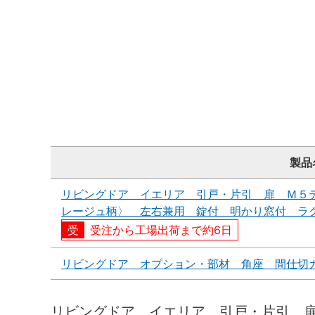
製品
リビングドア イエリア 引戸・片引 扉 Ｍ５
レージュ柄〉 左右兼用 錠付 明かり窓付 ラ
受注から工場出荷まで約6日
リビングドア オプション・部材 角座 間仕切
リビングドア イエリア 引戸・片引 