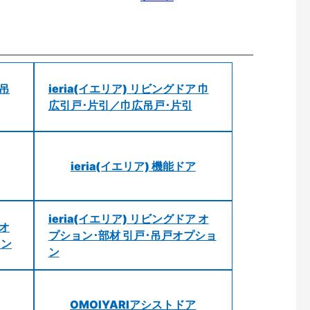
 吊
ieria(イエリア) リビングドア 巾
広引戸･片引／巾広吊戸･片引
ieria(イエリア) 機能ドア
ieria(イエリア) リビングドア オ
 オ
プション･部材 引戸･吊戸オプショ
ョン
ン
OMOIYARIアシストドア