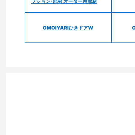
プション･部材 オーダー用部材
OMOIYARIひきドアW