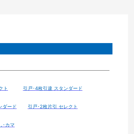
クト
引戸･4枚引違 スタンダード
ンダード
引戸･2枚片引 セレクト
し･カマ