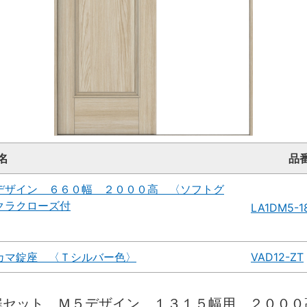
名
品
デザイン ６６０幅 ２０００高 〈ソフトグ
クラクローズ付
LA1DM5-1
カマ錠座 〈Ｔシルバー色〉
VAD12-ZT
扉セット Ｍ５デザイン １３１５幅用 ２００