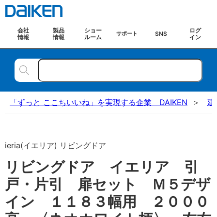
会社
製品
ショー
ログ
SNS
サポート
情報
情報
ルーム
イン
「ずっと ここちいいね」を実現する企業 DAIKEN
建
ieria(イエリア) リビングドア
リビングドア イエリア 引
戸・片引 扉セット Ｍ５デザ
イン １１８３幅用 ２０００