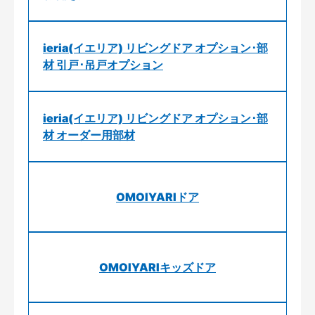
ieria(イエリア) リビングドア オプション･部
材 引戸･吊戸オプション
ieria(イエリア) リビングドア オプション･部
材 オーダー用部材
OMOIYARIドア
OMOIYARIキッズドア