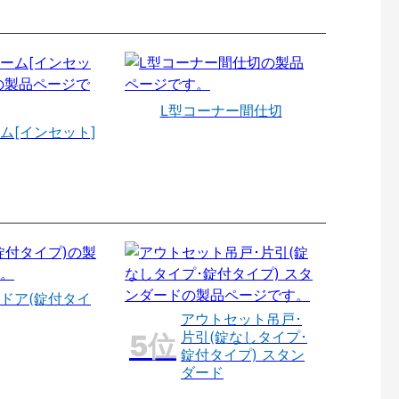
L型コーナー間仕切
ム[インセット]
ドア(錠付タイ
アウトセット吊戸･
片引(錠なしタイプ･
錠付タイプ) スタン
ダード