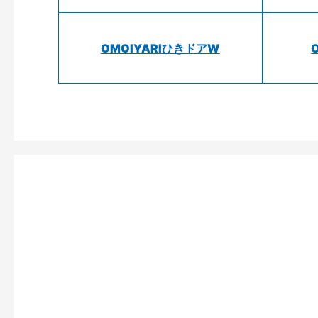
OMOIYARIひきドアW