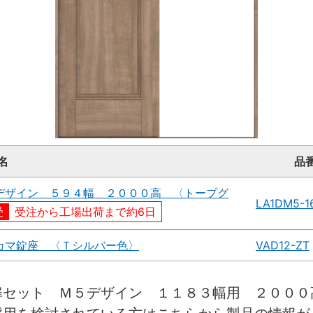
名
品
デザイン ５９４幅 ２０００高 〈トープグ
LA1DM5-1
受注から工場出荷まで約6日
カマ錠座 〈Ｔシルバー色〉
VAD12-ZT
扉セット Ｍ５デザイン １１８３幅用 ２０００