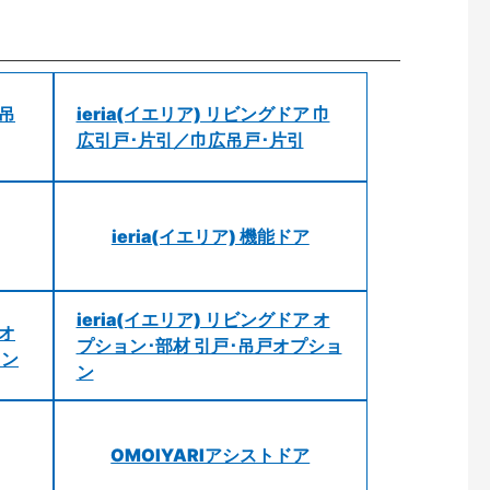
 吊
ieria(イエリア) リビングドア 巾
広引戸･片引／巾広吊戸･片引
ieria(イエリア) 機能ドア
ieria(イエリア) リビングドア オ
 オ
プション･部材 引戸･吊戸オプショ
ョン
ン
OMOIYARIアシストドア