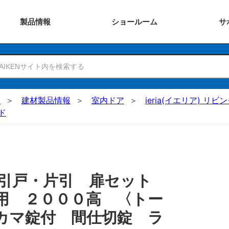
製品
情報
ショー
ルーム
サ
N
建材製品情報
室内ドア
ieria(イエリア) リビ
ド
 引戸・片引 扉セット
用 ２０００高 〈トー
カマ錠付 間仕切錠 ラ