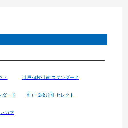
クト
引戸･4枚引違 スタンダード
ンダード
引戸･2枚片引 セレクト
し･カマ