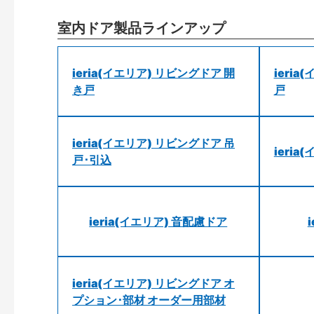
室内ドア製品ラインアップ
ieria(イエリア) リビングドア 開
ieri
き戸
戸
ieria(イエリア) リビングドア 吊
ieri
戸･引込
ieria(イエリア) 音配慮ドア
ieria(イエリア) リビングドア オ
プション･部材 オーダー用部材