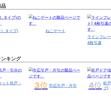
商品
なしタイプ)
ねこゲート
ラインフレー
4枚引違
ランキング
セット吊戸・
折戸
巾広引戸・片引
プ)