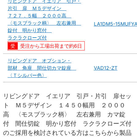
リビングドア イエリア 引戸・
片引 扉 Ｍ５デザイン
７２７．５幅 ２０００高
〈モスブラック柄〉 左右兼用
LA1DM5-15MUFY
錠付 明かり窓付
ラクラクローズ付
受注から工場出荷まで約6日
リビングドア オプション・
部材 角座 間仕切カマ錠座
VAD12-ZT
〈Ｔシルバー色〉
リビングドア イエリア 引戸・片引 扉セッ
ト Ｍ５デザイン １４５０幅用 ２０００
高 〈モスブラック柄〉 左右兼用 カマ錠
付 間仕切錠 明かり窓付 ラクラクローズ付
のご採用を検討されている方はこちらから製品