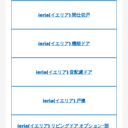
ieria(イエリア) 間仕切戸
ieria(イエリア) 機能ドア
ieria(イエリア) 音配慮ドア
ieria(イエリア) 戸襖
ieria(イエリア) リビングドア オプション･部