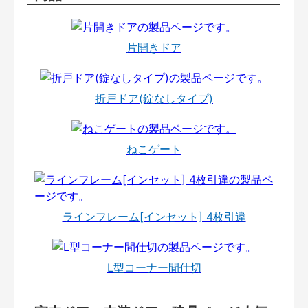
片開きドア
折戸ドア(錠なしタイプ)
ねこゲート
ラインフレーム[インセット] 4枚引違
L型コーナー間仕切