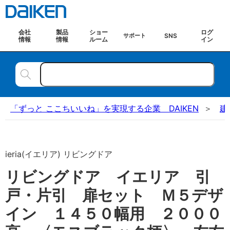
会社
製品
ショー
ログ
SNS
サポート
情報
情報
ルーム
イン
「ずっと ここちいいね」を実現する企業 DAIKEN
建
ieria(イエリア) リビングドア
リビングドア イエリア 引
戸・片引 扉セット Ｍ５デザ
イン １４５０幅用 ２０００