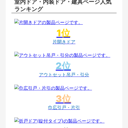
室内ドア・内装ドア・建具ページ人気
ランキング
片開きドア
アウトセット吊戸・引分
巾広引戸・片引