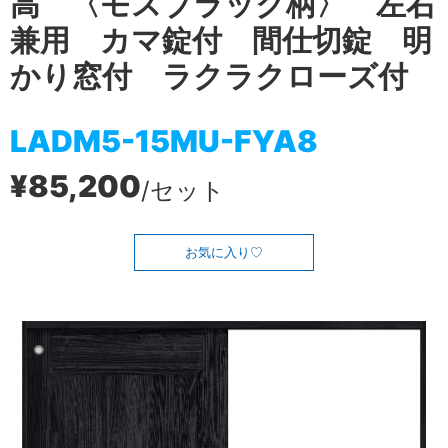
高 〈モスブラック柄〉 左右
兼用 カマ錠付 間仕切錠 明
かり窓付 ラクラクローズ付
LADM5-15MU-FYA8
¥85,200
/セット
お気に入り