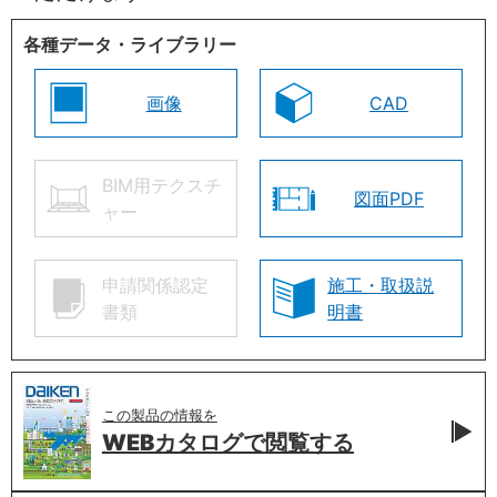
各種データ・ライブラリー
画像
CAD
BIM用テクスチ
図面PDF
ャー
申請関係認定
施工・取扱説
書類
明書
この製品の情報を
WEBカタログで
閲覧する