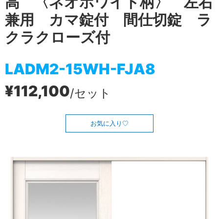
高 〈ネオホワイト柄〉 左右
兼用 カマ錠付 間仕切錠 ラ
クラクローズ付
LADM2-15WH-FJA8
¥112,100
/セット
お気に入り