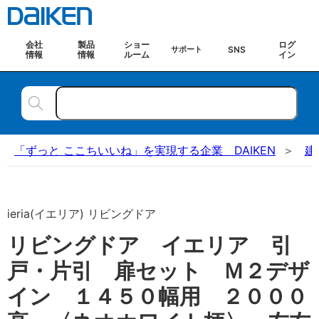
会社
製品
ショー
ログ
SNS
サポート
情報
情報
ルーム
イン
「ずっと ここちいいね」を実現する企業 DAIKEN
建
ieria(イエリア) リビングドア
リビングドア イエリア 引
戸・片引 扉セット Ｍ２デザ
イン １４５０幅用 ２０００