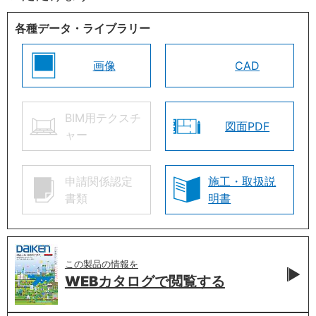
各種データ・ライブラリー
画像
CAD
BIM用テクスチ
図面PDF
ャー
申請関係認定
施工・取扱説
書類
明書
この製品の情報を
WEBカタログで
閲覧する