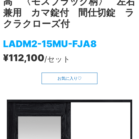
高 〈モスブラック柄〉 左右
兼用 カマ錠付 間仕切錠 ラ
クラクローズ付
LADM2-15MU-FJA8
¥112,100
/セット
お気に入り