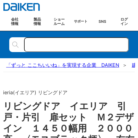
会社
製品
ショー
ログ
SNS
サポート
情報
情報
ルーム
イン
「ずっと ここちいいね」を実現する企業 DAIKEN
建
ieria(イエリア) リビングドア
リビングドア イエリア 引
戸・片引 扉セット Ｍ２デザ
イン １４５０幅用 ２０００