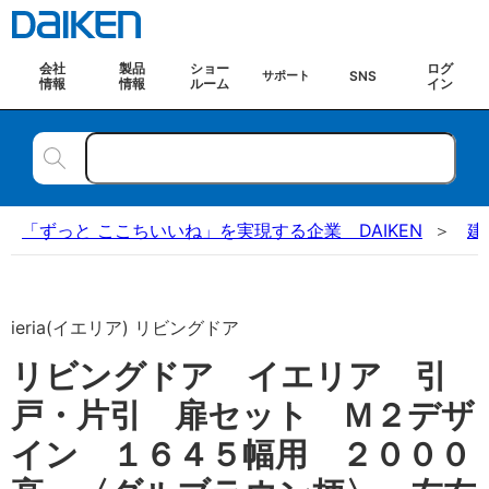
会社
製品
ショー
ログ
SNS
サポート
情報
情報
ルーム
イン
「ずっと ここちいいね」を実現する企業 DAIKEN
建
ieria(イエリア) リビングドア
リビングドア イエリア 引
戸・片引 扉セット Ｍ２デザ
イン １６４５幅用 ２０００