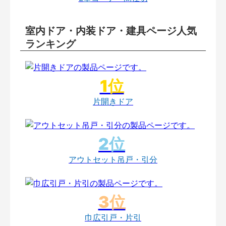
室内ドア・内装ドア・建具ページ人気
ランキング
片開きドア
アウトセット吊戸・引分
巾広引戸・片引