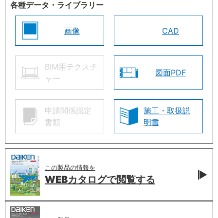
各種データ・ライブラリー
画像
CAD
BIM用テクスチ
図面PDF
ャー
申請関係認定
施工・取扱説
書類
明書
この製品の情報を
WEBカタログで
閲覧する