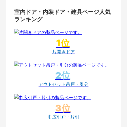
室内ドア・内装ドア・建具ページ人気
ランキング
片開きドア
アウトセット吊戸・引分
巾広引戸・片引