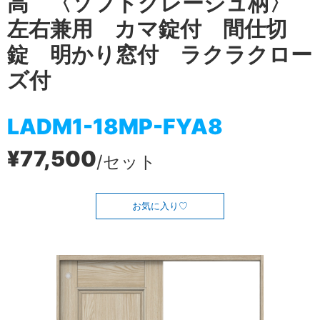
高 〈ソフトグレージュ柄〉
左右兼用 カマ錠付 間仕切
錠 明かり窓付 ラクラクロー
ズ付
LADM1-18MP-FYA8
¥77,500
/セット
お気に入り