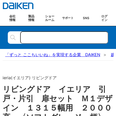
会社
製品
ショー
ログ
SNS
サポート
情報
情報
ルーム
イン
「ずっと ここちいいね」を実現する企業 DAIKEN
建
ieria(イエリア) リビングドア
リビングドア イエリア 引
戸・片引 扉セット Ｍ１デザ
イン １３１５幅用 ２０００