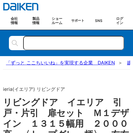
会社
製品
ショー
ログ
SNS
サポート
情報
情報
ルーム
イン
「ずっと ここちいいね」を実現する企業 DAIKEN
建
ieria(イエリア) リビングドア
リビングドア イエリア 引
戸・片引 扉セット Ｍ１デザ
イン １３１５幅用 ２０００