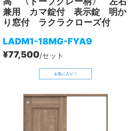
高 〈トープグレー柄〉 左右
兼用 カマ錠付 表示錠 明か
り窓付 ラクラクローズ付
LADM1-18MG-FYA9
¥77,500
/セット
お気に入り