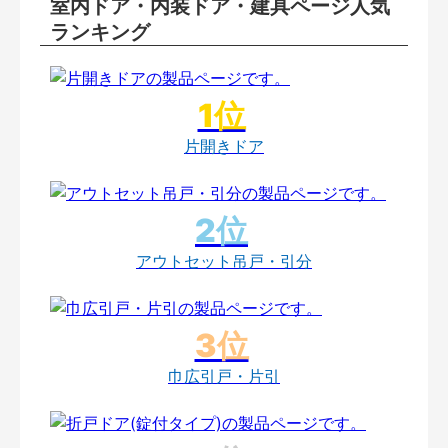
室内ドア・内装ドア・建具ページ人気
ランキング
片開きドア
アウトセット吊戸・引分
巾広引戸・片引