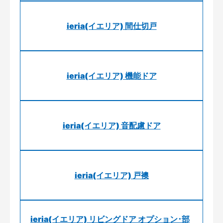
ieria(イエリア) 間仕切戸
ieria(イエリア) 機能ドア
ieria(イエリア) 音配慮ドア
ieria(イエリア) 戸襖
ieria(イエリア) リビングドア オプション･部