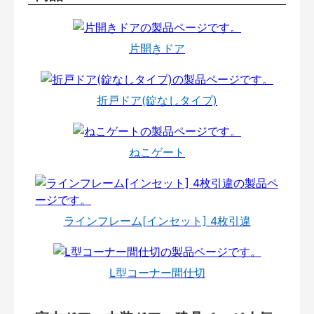
片開きドア
折戸ドア(錠なしタイプ)
ねこゲート
ラインフレーム[インセット] 4枚引違
L型コーナー間仕切