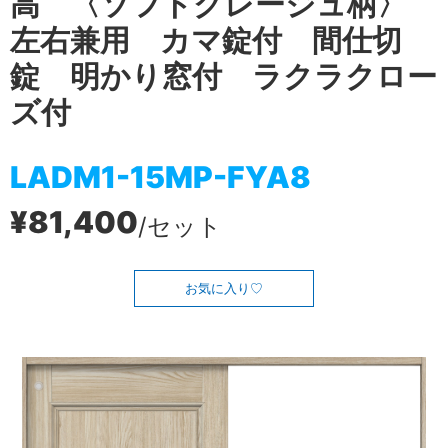
高 〈ソフトグレージュ柄〉
左右兼用 カマ錠付 間仕切
錠 明かり窓付 ラクラクロー
ズ付
LADM1-15MP-FYA8
¥81,400
/セット
お気に入り