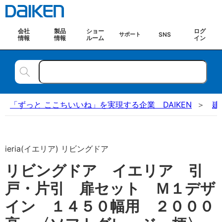
会社
製品
ショー
ログ
SNS
サポート
情報
情報
ルーム
イン
「ずっと ここちいいね」を実現する企業 DAIKEN
建
ieria(イエリア) リビングドア
リビングドア イエリア 引
戸・片引 扉セット Ｍ１デザ
イン １４５０幅用 ２０００