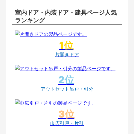
室内ドア・内装ドア・建具ページ人気
ランキング
片開きドア
アウトセット吊戸・引分
巾広引戸・片引