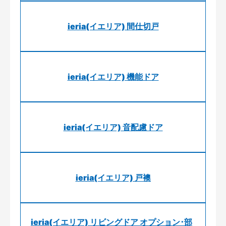
ieria(イエリア) 間仕切戸
ieria(イエリア) 機能ドア
ieria(イエリア) 音配慮ドア
ieria(イエリア) 戸襖
ieria(イエリア) リビングドア オプション･部