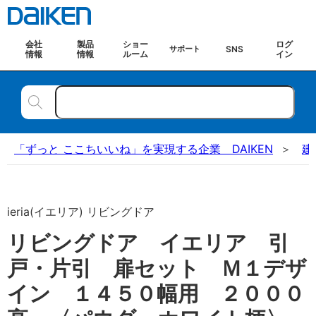
会社
製品
ショー
ログ
SNS
サポート
情報
情報
ルーム
イン
「ずっと ここちいいね」を実現する企業 DAIKEN
建
ieria(イエリア) リビングドア
リビングドア イエリア 引
戸・片引 扉セット Ｍ１デザ
イン １４５０幅用 ２０００