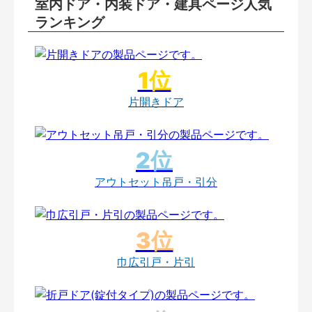
室内ドア・内装ドア・建具ページ人気
ランキング
片開きドア
アウトセット吊戸・引分
巾広引戸・片引