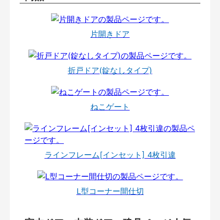
片開きドア
折戸ドア(錠なしタイプ)
ねこゲート
ラインフレーム[インセット] 4枚引違
L型コーナー間仕切