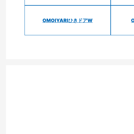
OMOIYARIひきドアW