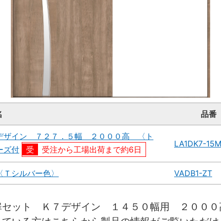
名
品番
デザイン ７２７．５幅 ２０００高 〈ト
LA1DK7-15
ーズ付
受注から工場出荷まで約6日
〈Ｔシルバー色〉
VADB1-ZT
扉セット Ｋ７デザイン １４５０幅用 ２０００