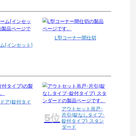
L型コーナー間仕切
ム[インセット]
ドア(錠付タイ
アウトセット吊戸･
片引(錠なしタイプ･
錠付タイプ) スタン
ダード