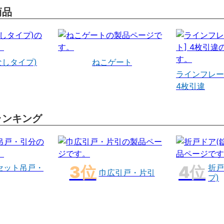
商品
なしタイプ)
ねこゲート
ラインフレー
4枚引違
ランキング
セット吊戸・
折戸
巾広引戸・片引
プ)