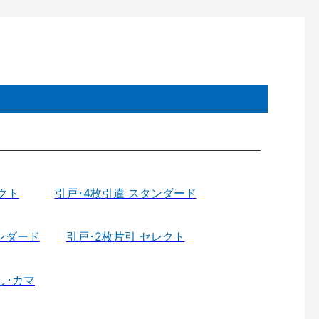
クト
引戸･4枚引違 スタンダード
ンダード
引戸･2枚片引 セレクト
し･カマ