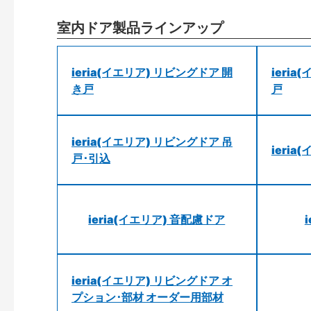
室内ドア製品ラインアップ
ieria(イエリア) リビングドア 開
ieri
き戸
戸
ieria(イエリア) リビングドア 吊
ieri
戸･引込
ieria(イエリア) 音配慮ドア
ieria(イエリア) リビングドア オ
プション･部材 オーダー用部材