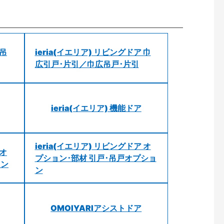
 吊
ieria(イエリア) リビングドア 巾
広引戸･片引／巾広吊戸･片引
ieria(イエリア) 機能ドア
ieria(イエリア) リビングドア オ
 オ
プション･部材 引戸･吊戸オプショ
ョン
ン
OMOIYARIアシストドア