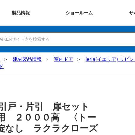
製品
情報
ショー
ルーム
サ
N
建材製品情報
室内ドア
ieria(イエリア) リビ
ド
 引戸・片引 扉セット
用 ２０００高 〈トー
錠なし ラクラクローズ