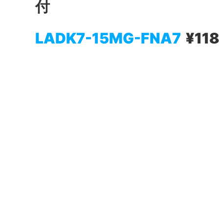
付
LADK7-15MG-FNA7
¥11