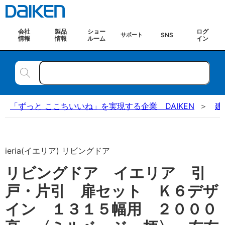
会社
製品
ショー
ログ
SNS
サポート
情報
情報
ルーム
イン
「ずっと ここちいいね」を実現する企業 DAIKEN
建
ieria(イエリア) リビングドア
リビングドア イエリア 引
戸・片引 扉セット Ｋ６デザ
イン １３１５幅用 ２０００