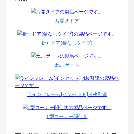
片開きドア
折戸ドア(錠なしタイプ)
ねこゲート
ラインフレーム[インセット] 4枚引違
L型コーナー間仕切