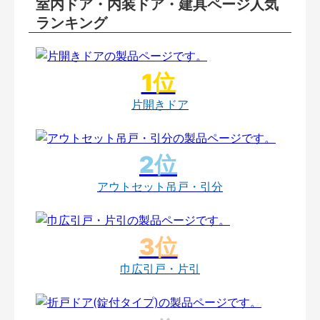
室内ドア・内装ドア・建具ページ人気
ランキング
片開きドア
アウトセット吊戸・引分
巾広引戸・片引