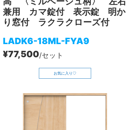
高 〈ミルベージュ柄〉 左右
兼用 カマ錠付 表示錠 明か
り窓付 ラクラクローズ付
LADK6-18ML-FYA9
¥77,500
/セット
お気に入り