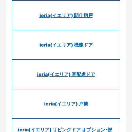
ieria(イエリア) 間仕切戸
ieria(イエリア) 機能ドア
ieria(イエリア) 音配慮ドア
ieria(イエリア) 戸襖
ieria(イエリア) リビングドア オプション･部