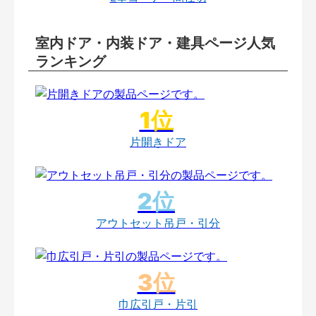
室内ドア・内装ドア・建具ページ人気
ランキング
片開きドア
アウトセット吊戸・引分
巾広引戸・片引