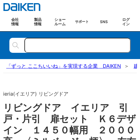
会社
製品
ショー
ログ
SNS
サポート
情報
情報
ルーム
イン
「ずっと ここちいいね」を実現する企業 DAIKEN
建
ieria(イエリア) リビングドア
リビングドア イエリア 引
戸・片引 扉セット Ｋ６デザ
イン １４５０幅用 ２０００