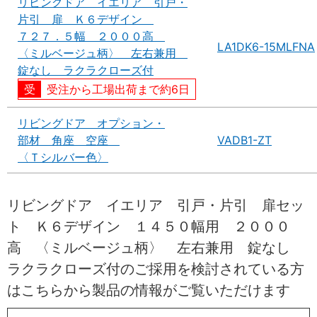
リビングドア イエリア 引戸・
片引 扉 Ｋ６デザイン
７２７．５幅 ２０００高
LA1DK6-15MLFNA
〈ミルベージュ柄〉 左右兼用
錠なし ラクラクローズ付
受注から工場出荷まで約6日
リビングドア オプション・
部材 角座 空座
VADB1-ZT
〈Ｔシルバー色〉
リビングドア イエリア 引戸・片引 扉セッ
ト Ｋ６デザイン １４５０幅用 ２０００
高 〈ミルベージュ柄〉 左右兼用 錠なし
ラクラクローズ付のご採用を検討されている方
はこちらから製品の情報がご覧いただけます