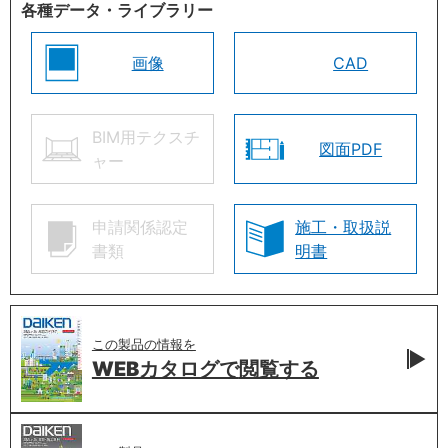
各種データ・ライブラリー
画像
CAD
BIM用テクスチ
図面PDF
ャー
申請関係認定
施工・取扱説
書類
明書
この製品の情報を
WEBカタログで
閲覧する