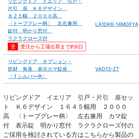
リビングドア イエリア 引戸・
片引 扉 Ｋ６デザイン
８２５幅 ２０００高
〈トープグレー柄〉 左右兼用
LA1DK6-14MGFYA
錠付 明かり窓付
ラクラクローズ付
受注から工場出荷まで約6日
リビングドア オプション・
部材 角座 表示カマ錠座
VAD13-ZT
〈Ｔシルバー色〉
リビングドア イエリア 引戸・片引 扉セッ
ト Ｋ６デザイン １６４５幅用 ２０００
高 〈トープグレー柄〉 左右兼用 カマ錠
付 表示錠 明かり窓付 ラクラクローズ付の
ご採用を検討されている方はこちらから製品の