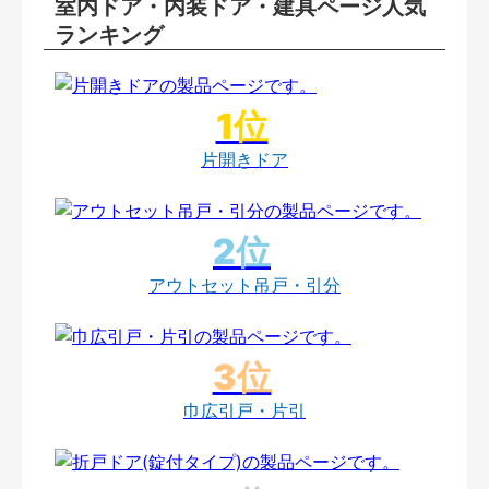
室内ドア・内装ドア・建具ページ人気
ランキング
片開きドア
アウトセット吊戸・引分
巾広引戸・片引