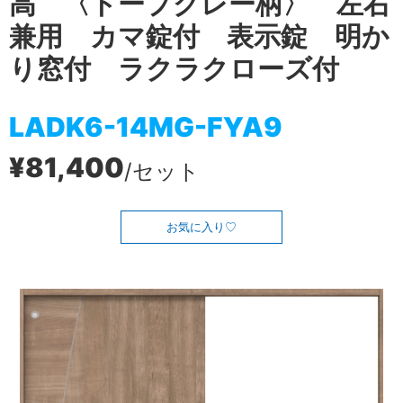
高 〈トープグレー柄〉 左右
兼用 カマ錠付 表示錠 明か
り窓付 ラクラクローズ付
LADK6-14MG-FYA9
¥81,400
/セット
お気に入り