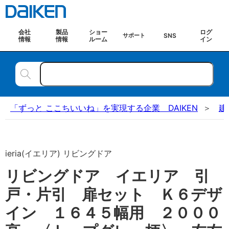
会社
製品
ショー
ログ
SNS
サポート
情報
情報
ルーム
イン
「ずっと ここちいいね」を実現する企業 DAIKEN
建
ieria(イエリア) リビングドア
リビングドア イエリア 引
戸・片引 扉セット Ｋ６デザ
イン １６４５幅用 ２０００