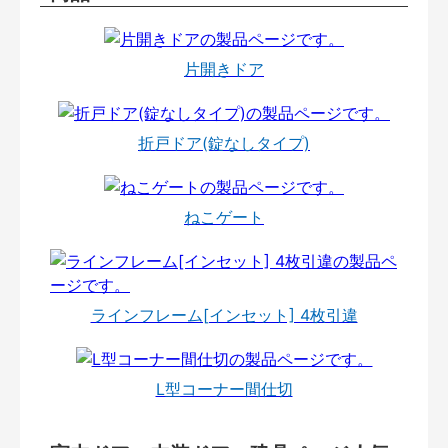
片開きドア
折戸ドア(錠なしタイプ)
ねこゲート
ラインフレーム[インセット] 4枚引違
L型コーナー間仕切