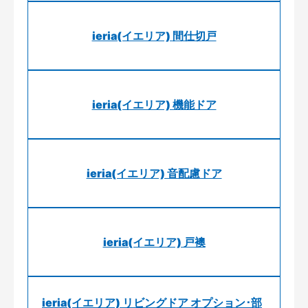
ieria(イエリア) 間仕切戸
ieria(イエリア) 機能ドア
ieria(イエリア) 音配慮ドア
ieria(イエリア) 戸襖
ieria(イエリア) リビングドア オプション･部