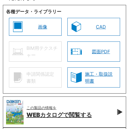
各種データ・ライブラリー
画像
CAD
BIM用テクスチ
図面PDF
ャー
申請関係認定
施工・取扱説
書類
明書
この製品の情報を
WEBカタログで
閲覧する