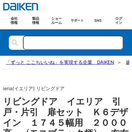
会社
製品
ショー
ログ
SNS
サポート
情報
情報
ルーム
イン
「ずっと ここちいいね」を実現する企業 DAIKEN
建
ieria(イエリア) リビングドア
リビングドア イエリア 引
戸・片引 扉セット Ｋ６デザ
イン １７４５幅用 ２０００