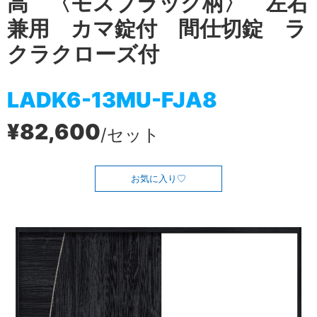
高 〈モスブラック柄〉 左右
兼用 カマ錠付 間仕切錠 ラ
クラクローズ付
LADK6-13MU-FJA8
¥82,600
/セット
お気に入り