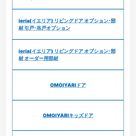
ieria(イエリア) リビングドア オプション･部
材 引戸･吊戸オプション
ieria(イエリア) リビングドア オプション･部
材 オーダー用部材
OMOIYARIドア
OMOIYARIキッズドア