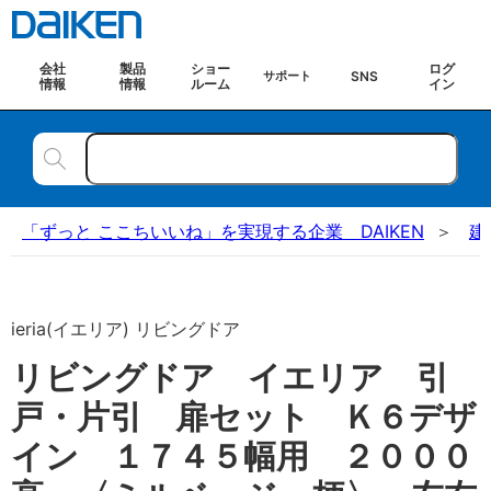
会社
製品
ショー
ログ
SNS
サポート
情報
情報
ルーム
イン
「ずっと ここちいいね」を実現する企業 DAIKEN
建
ieria(イエリア) リビングドア
リビングドア イエリア 引
戸・片引 扉セット Ｋ６デザ
イン １７４５幅用 ２０００