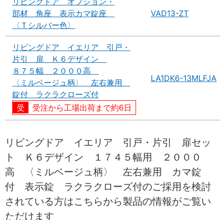
リビングドア オプション・
部材 角座 表示カマ錠座
VAD13-ZT
〈Ｔシルバー色〉
リビングドア イエリア 引戸・
片引 扉 Ｋ６デザイン
８７５幅 ２０００高
LA1DK6-13MLFJA
〈ミルベージュ柄〉 左右兼用
錠付 ラクラクローズ付
受注から工場出荷まで約6日
リビングドア イエリア 引戸・片引 扉セッ
ト Ｋ６デザイン １７４５幅用 ２０００
高 〈ミルベージュ柄〉 左右兼用 カマ錠
付 表示錠 ラクラクローズ付のご採用を検討
されている方はこちらから製品の情報がご覧い
ただけます