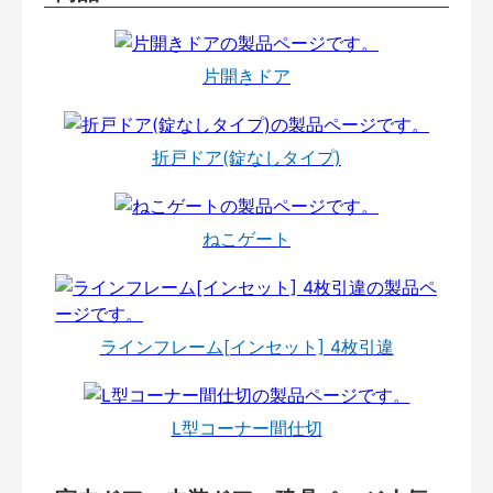
片開きドア
折戸ドア(錠なしタイプ)
ねこゲート
ラインフレーム[インセット] 4枚引違
L型コーナー間仕切