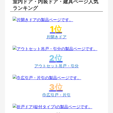
室内ドア・内装ドア・建具ページ人気
ランキング
片開きドア
アウトセット吊戸・引分
巾広引戸・片引