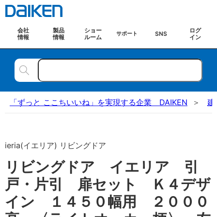
会社
製品
ショー
ログ
SNS
サポート
情報
情報
ルーム
イン
「ずっと ここちいいね」を実現する企業 DAIKEN
建
ieria(イエリア) リビングドア
リビングドア イエリア 引
戸・片引 扉セット Ｋ４デザ
イン １４５０幅用 ２０００