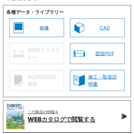
各種データ・ライブラリー
画像
CAD
BIM用テクスチ
図面PDF
ャー
申請関係認定
施工・取扱説
書類
明書
この製品の情報を
WEBカタログで
閲覧する