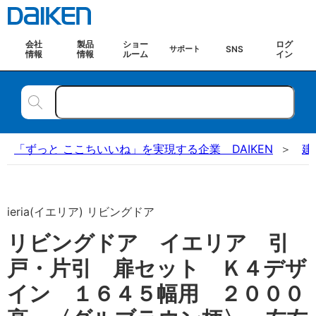
会社
製品
ショー
ログ
SNS
サポート
情報
情報
ルーム
イン
「ずっと ここちいいね」を実現する企業 DAIKEN
建
ieria(イエリア) リビングドア
リビングドア イエリア 引
戸・片引 扉セット Ｋ４デザ
イン １６４５幅用 ２０００