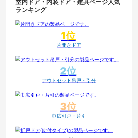
室内ドア・内装ドア・建具ページ人気
ランキング
片開きドア
アウトセット吊戸・引分
巾広引戸・片引