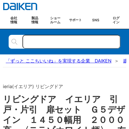
会社
製品
ショー
ログ
SNS
サポート
情報
情報
ルーム
イン
「ずっと ここちいいね」を実現する企業 DAIKEN
建
ieria(イエリア) リビングドア
リビングドア イエリア 引
戸・片引 扉セット Ｇ５デザ
イン １４５０幅用 ２０００