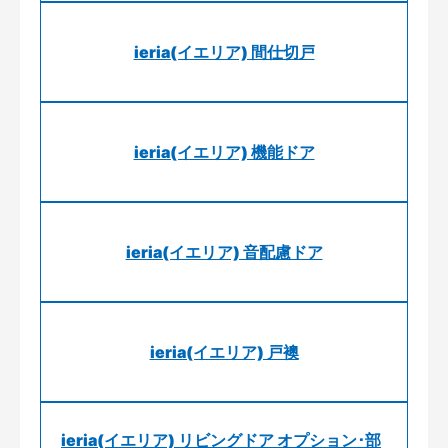
ieria(イエリア) 間仕切戸
ieria(イエリア) 機能ドア
ieria(イエリア) 音配慮ドア
ieria(イエリア) 戸襖
ieria(イエリア) リビングドア オプション･部