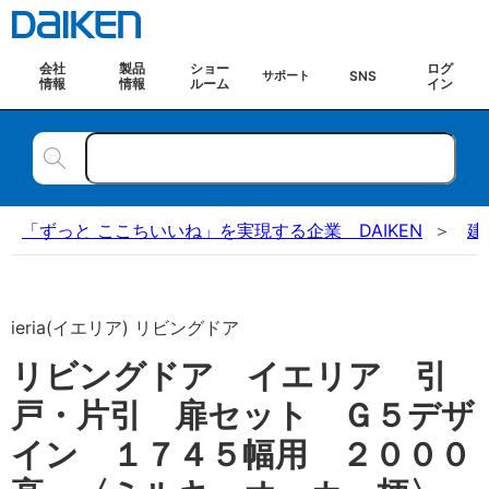
会社
製品
ショー
ログ
SNS
サポート
情報
情報
ルーム
イン
「ずっと ここちいいね」を実現する企業 DAIKEN
建
ieria(イエリア) リビングドア
リビングドア イエリア 引
戸・片引 扉セット Ｇ５デザ
イン １７４５幅用 ２０００