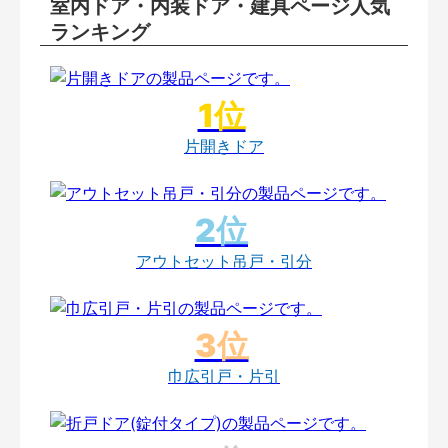
室内ドア・内装ドア・建具ページ人気
ランキング
片開きドア
アウトセット吊戸・引分
巾広引戸・片引