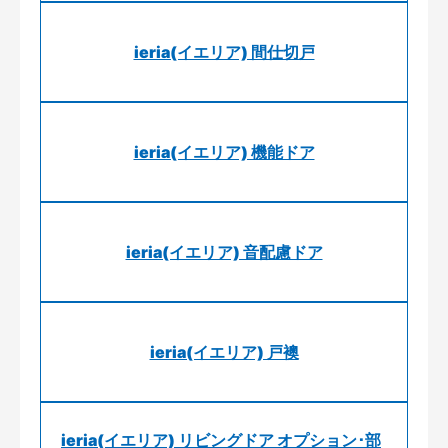
ieria(イエリア) 間仕切戸
ieria(イエリア) 機能ドア
ieria(イエリア) 音配慮ドア
ieria(イエリア) 戸襖
ieria(イエリア) リビングドア オプション･部