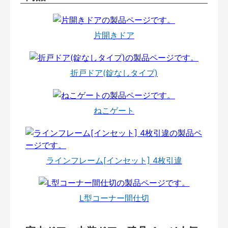
片開きドア
折戸ドア(錠なしタイプ)
ねこゲート
ラインフレーム[インセット] 4枚引違
L型コーナー間仕切