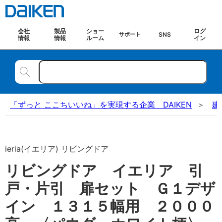
会社
製品
ショー
ログ
SNS
サポート
情報
情報
ルーム
イン
「ずっと ここちいいね」を実現する企業 DAIKEN
建
ieria(イエリア) リビングドア
リビングドア イエリア 引
戸・片引 扉セット Ｇ１デザ
イン １３１５幅用 ２０００