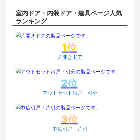
室内ドア・内装ドア・建具ページ人気
ランキング
片開きドア
アウトセット吊戸・引分
巾広引戸・片引