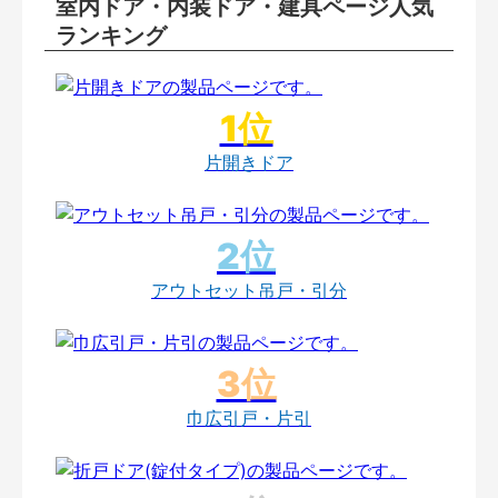
室内ドア・内装ドア・建具ページ人気
ランキング
片開きドア
アウトセット吊戸・引分
巾広引戸・片引