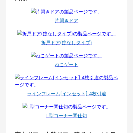
片開きドア
折戸ドア(錠なしタイプ)
ねこゲート
ラインフレーム[インセット] 4枚引違
L型コーナー間仕切