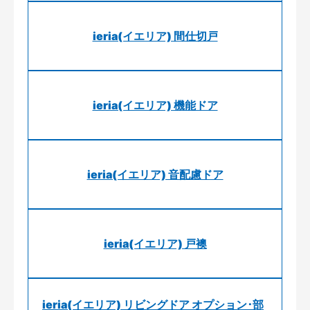
ieria(イエリア) 間仕切戸
ieria(イエリア) 機能ドア
ieria(イエリア) 音配慮ドア
ieria(イエリア) 戸襖
ieria(イエリア) リビングドア オプション･部