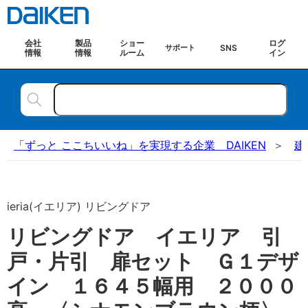
会社
製品
ショー
ログ
SNS
サポート
情報
情報
ルーム
イン
「ずっと ここちいいね」を実現する企業 DAIKEN
建
ieria(イエリア) リビングドア
リビングドア イエリア 引
戸・片引 扉セット Ｇ１デザ
イン １６４５幅用 ２０００