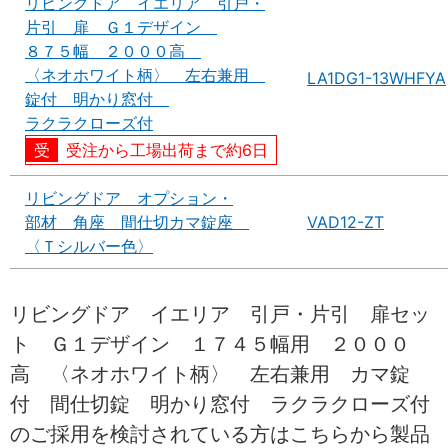
リビングドア イエリア 引戸・
片引 扉 Ｇ１デザイン
８７５幅 ２０００高
〈ネオホワイト柄〉 左右兼用
LA1DG1-13WHFYA
錠付 明かり窓付
ラクラクローズ付
受注から工場出荷まで約6日
リビングドア オプション・
部材 角座 間仕切カマ錠座
VAD12-ZT
〈Ｔシルバー色〉
リビングドア イエリア 引戸・片引 扉セッ
ト Ｇ１デザイン １７４５幅用 ２０００
高 〈ネオホワイト柄〉 左右兼用 カマ錠
付 間仕切錠 明かり窓付 ラクラクローズ付
のご採用を検討されている方はこちらから製品