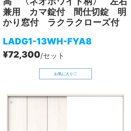
高 〈ネオホワイト柄〉 左右
兼用 カマ錠付 間仕切錠 明
かり窓付 ラクラクローズ付
LADG1-13WH-FYA8
¥72,300
/セット
お気に入り