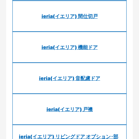
ieria(イエリア) 間仕切戸
ieria(イエリア) 機能ドア
ieria(イエリア) 音配慮ドア
ieria(イエリア) 戸襖
ieria(イエリア) リビングドア オプション･部