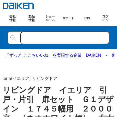
会社
製品
ショー
ログ
SNS
サポート
情報
情報
ルーム
イン
「ずっと ここちいいね」を実現する企業 DAIKEN
建
ieria(イエリア) リビングドア
リビングドア イエリア 引
戸・片引 扉セット Ｇ１デザ
イン １７４５幅用 ２０００