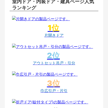
室内ドア・内装ドア・建具ページ人気
ランキング
片開きドア
アウトセット吊戸・引分
巾広引戸・片引