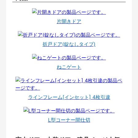
片開きドア
折戸ドア(錠なしタイプ)
ねこゲート
ラインフレーム[インセット] 4枚引違
L型コーナー間仕切