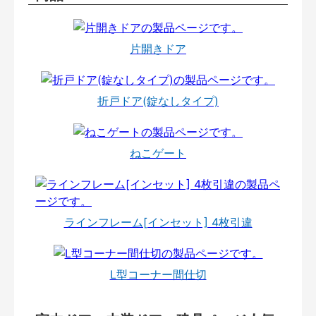
片開きドア
折戸ドア(錠なしタイプ)
ねこゲート
ラインフレーム[インセット] 4枚引違
L型コーナー間仕切