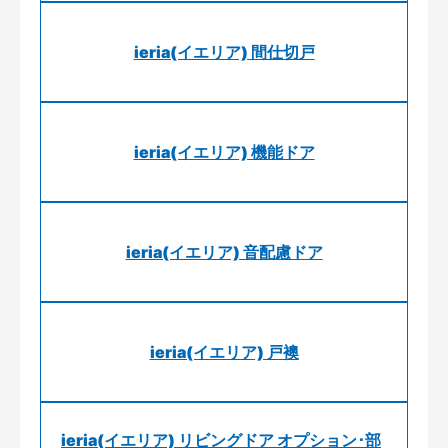
ieria(イエリア) 間仕切戸
ieria(イエリア) 機能ドア
ieria(イエリア) 音配慮ドア
ieria(イエリア) 戸襖
ieria(イエリア) リビングドア オプション･部