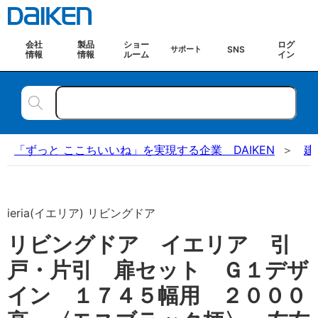
会社
製品
ショー
ログ
SNS
サポート
情報
情報
ルーム
イン
「ずっと ここちいいね」を実現する企業 DAIKEN
建
ieria(イエリア) リビングドア
リビングドア イエリア 引
戸・片引 扉セット Ｇ１デザ
イン １７４５幅用 ２０００