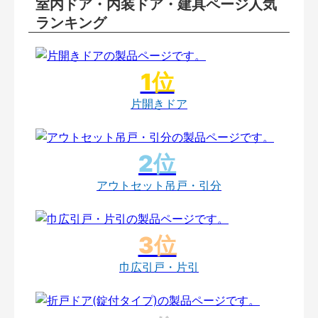
室内ドア・内装ドア・建具ページ人気
ランキング
片開きドア
アウトセット吊戸・引分
巾広引戸・片引