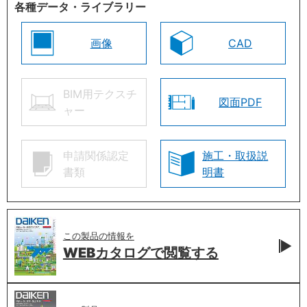
各種データ・ライブラリー
画像
CAD
BIM用テクスチ
図面PDF
ャー
申請関係認定
施工・取扱説
書類
明書
この製品の情報を
WEBカタログで
閲覧する