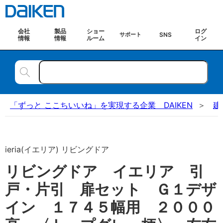
会社
製品
ショー
ログ
SNS
サポート
情報
情報
ルーム
イン
「ずっと ここちいいね」を実現する企業 DAIKEN
建
ieria(イエリア) リビングドア
リビングドア イエリア 引
戸・片引 扉セット Ｇ１デザ
イン １７４５幅用 ２０００